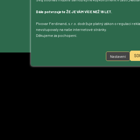
Blog
Kontakt
Dále potvrzujete ŽE JE VÁM VÍCE NEŽ 18 LET.
Dotace
Pivovar Ferdinand, s.r.o. dodržuje platný zákon o regulaci rek
Ke stažení
nevstupovaly na naše internetové stránky.
Přístupnost
Děkujeme za pochopení.
Nastavení cookies
SO
Nastavení