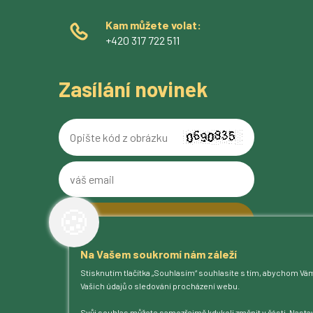
Kam můžete volat:
+420 317 722 511
Zasílání novinek
Opište
kód
z
váš
obrázku
email
🍪
Na Vašem soukromí nám záleží
O pivovaru
Stisknutím tlačítka „Souhlasím“ souhlasíte s tím, abychom Vá
Naše piva
Vašich údajů o sledování procházení webu.
Kam na Ferdinanda
Humnová sladovna
Svůj souhlas můžete samozřejmě kdykoli změnit v části „Nastav