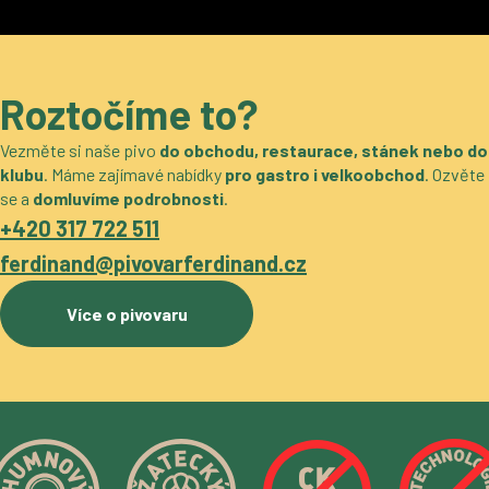
Roztočíme to?
Vezměte si naše pivo
do obchodu, restaurace, stánek nebo do
klubu
. Máme zajímavé nabídky
pro gastro i velkoobchod
. Ozvěte
se a
domluvíme podrobnosti
.
+420 317 722 511
ferdinand@pivovarferdinand.cz
Více o pivovaru