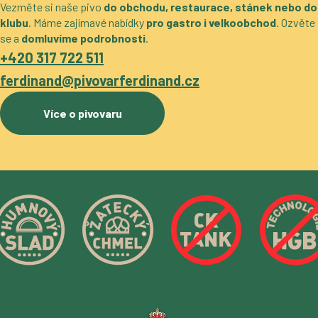
Vezměte si naše pivo
do obchodu, restaurace, stánek nebo do
klubu
. Máme zajímavé nabídky
pro gastro i velkoobchod
. Ozvěte
se a
domluvíme podrobnosti
.
+420 317 722 511
ferdinand@pivovarferdinand.cz
Více o pivovaru