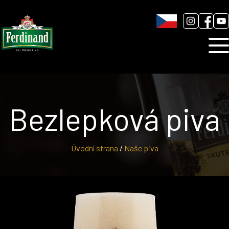
Humnová sladovna
Blog
Kontakt
Bezlepková piva
Úvodní strana
/
Naše piva