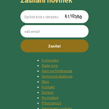
Opište
kód
z
váš
obrázku
email
O pivovaru
Naše piva
Kam na Ferdinanda
Humnová sladovna
Blog
Kontakt
Dotace
Ke stažení
Přístupnost
Nastavení cookies