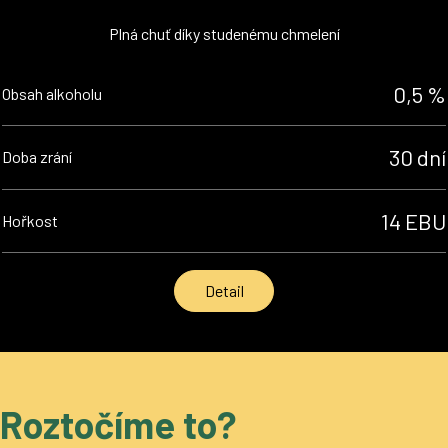
Plná chuť díky studenému chmelení
0,5 %
Obsah alkoholu
30 dní
Doba zrání
14 EBU
Hořkost
Detail
Roztočíme to?