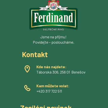
Jsme na příjmu!
Povídejte – posloucháme.
Kontakt
Kde nás najdete:
Táborská 306, 256 01 Benešov
Kam můžete volat:
+420 317 722 511
Zasílání novinek