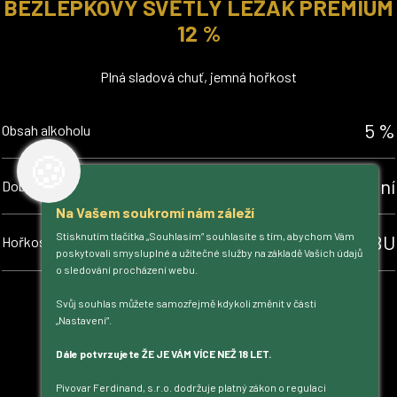
BEZLEPKOVÝ SVĚTLÝ LEŽÁK PREMIUM
12 %
Plná sladová chuť, jemná hořkost
5 %
Obsah alkoholu
🍪
60 dní
Doba zrání
Na Vašem soukromí nám záleží
Stisknutím tlačítka „Souhlasím“ souhlasíte s tím, abychom Vám
30 EBU
Hořkost
poskytovali smysluplné a užitečné služby na základě Vašich údajů
o sledování procházení webu.
Detail
Svůj souhlas můžete samozřejmě kdykoli změnit v části
„Nastavení“.
Dále potvrzujete ŽE JE VÁM VÍCE NEŽ 18 LET.
Pivovar Ferdinand, s.r.o. dodržuje platný zákon o regulaci