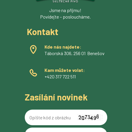
Jsme na příjmu!
Povídejte – posloucháme.
Kontakt
Kde nás najdete:
Táborská 306, 256 01 Benešov
Kam můžete volat:
+420 317 722 511
Zasílání novinek
Opište
kód