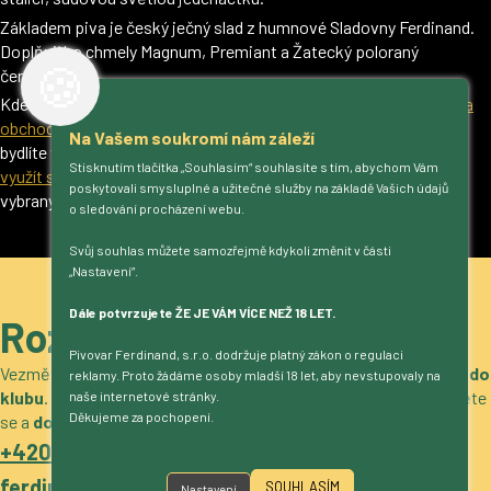
Základem piva je český ječný slad z humnové Sladovny Ferdinand.
Doplňují ho chmely Magnum, Premiant a Žatecký poloraný
🍪
červeňák.
Kde pivo od Ferdinanda koupit? Prohlédněte si
mapu restaurací a
obchodů
, nebo zavítejte do naší
pivovarské prodejny
. Pokud
Na Vašem soukromí nám záleží
bydlíte v Praze a okolí, přivezeme vám pivo až ke dveřím – stačí
Stisknutím tlačítka „Souhlasím“ souhlasíte s tím, abychom Vám
využít službu Ferda domů
. Pivo od Ferdinanda rovněž najdete ve
poskytovali smysluplné a užitečné služby na základě Vašich údajů
vybraných řetězcích Albert a Kaufland.
o sledování procházení webu.
Svůj souhlas můžete samozřejmě kdykoli změnit v části
„Nastavení“.
Dále potvrzujete ŽE JE VÁM VÍCE NEŽ 18 LET.
Roztočíme to?
Pivovar Ferdinand, s.r.o. dodržuje platný zákon o regulaci
Vezměte si naše pivo
do obchodu, restaurace, stánek nebo do
reklamy. Proto žádáme osoby mladší 18 let, aby nevstupovaly na
klubu
. Máme zajímavé nabídky
pro gastro i velkoobchod
. Ozvěte
naše internetové stránky.
Děkujeme za pochopení.
se a
domluvíme podrobnosti
.
+420 317 722 511
ferdinand@pivovarferdinand.cz
SOUHLASÍM
Nastavení