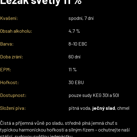
Kvašení:
spodní, 7 dní
Obsah alkoholu:
4,7 %
Barva:
8–10 EBC
Doba zrání:
60 dní
EPM:
11 %
Hořkost:
30 EBU
Dostupnost:
pouze sudy KEG 30l a 50l
Složení piva:
pitná voda,
ječný slad
, chmel
Čistá a příjemná vůně po sladu, středně plná jemná chuť s
typickou harmonickou hořkostí a silným řízem – ochutnejte naši
stálici, sudovou světlou jedenáctku.