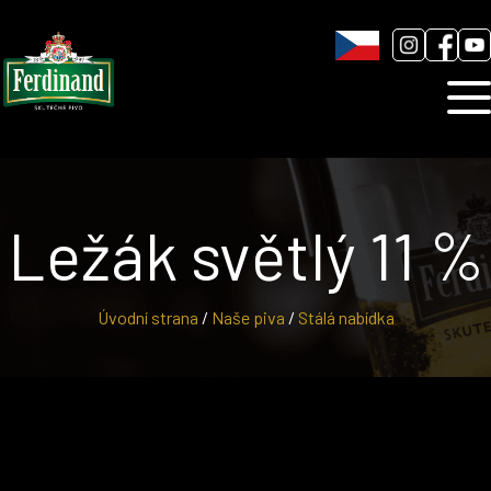
Humnová sladovna
Blog
Kontakt
Ležák světlý 11 %
Úvodní strana
/
Naše piva
/
Stálá nabídka