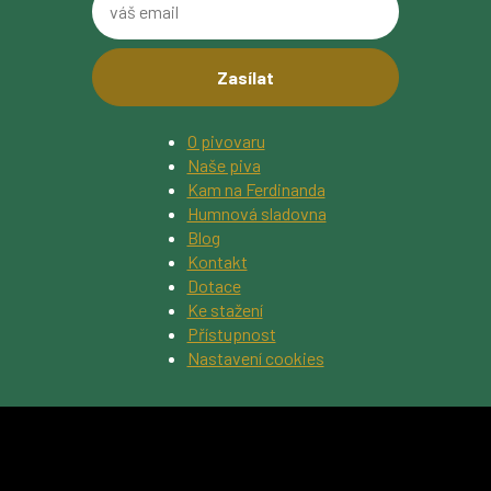
z
váš
obrázku
email
O pivovaru
Naše piva
Kam na Ferdinanda
Humnová sladovna
Blog
Kontakt
Dotace
Ke stažení
Přístupnost
Nastavení cookies