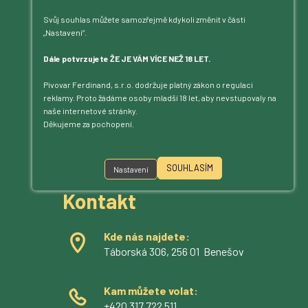
Svůj souhlas můžete samozřejmě kdykoli změnit v části
„Nastavení“.
Dále potvrzujete ŽE JE VÁM VÍCE NEŽ 18 LET.
Pivovar Ferdinand, s.r.o. dodržuje platný zákon o regulaci
reklamy. Proto žádáme osoby mladší 18 let, aby nevstupovaly na
naše internetové stránky.
Děkujeme za pochopení.
Jsme na příjmu!
Povídejte – posloucháme.
SOUHLASÍM
Nastavení
Kontakt
Kde nás najdete:
Táborská 306, 256 01 Benešov
Kam můžete volat:
+420 317 722 511