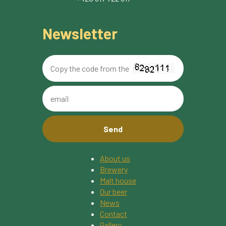
Newsletter
Copy
the
code
email
from
the
image
About us
Brewery
Malt house
Our beer
News
Contact
Gallery