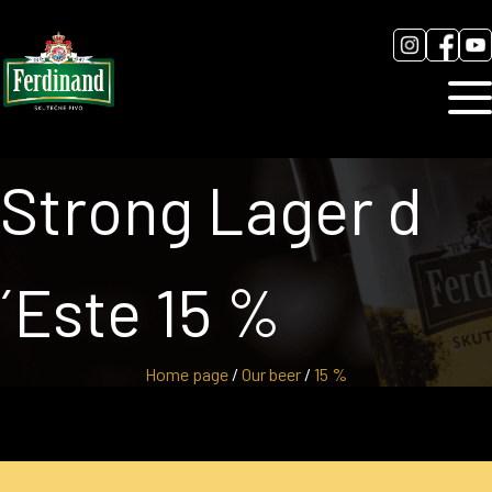
News
Contact
Gallery
Strong Lager d
´Este 15 %
Home page
/
Our beer
/
15 %