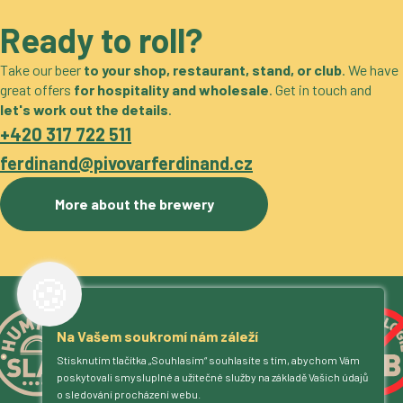
Ready to roll?
Take our beer
to your shop, restaurant, stand, or club
. We have
great offers
for hospitality and wholesale
. Get in touch and
let's work out the details
.
+420 317 722 511
ferdinand@pivovarferdinand.cz
More about the brewery
🍪
Na Vašem soukromí nám záleží
Stisknutím tlačítka „Souhlasím“ souhlasíte s tím, abychom Vám
poskytovali smysluplné a užitečné služby na základě Vašich údajů
o sledování procházení webu.