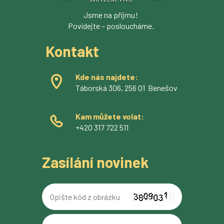
Jsme na příjmu!
Povídejte – posloucháme.
Kontakt
Kde nás najdete:
Táborská 306, 256 01 Benešov
Kam můžete volat:
+420 317 722 511
Zasílání novinek
Opište
kód
z