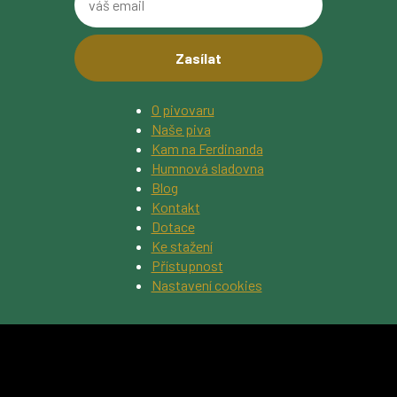
váš
obrázku
email
O pivovaru
Naše piva
Kam na Ferdinanda
Humnová sladovna
Blog
Kontakt
Dotace
Ke stažení
Přístupnost
Nastavení cookies