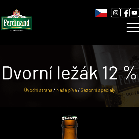
Humnová sladovna
Blog
Kontakt
Dvorní ležák 12 %
Úvodní strana
/
Naše piva
/
Sezónní speciály