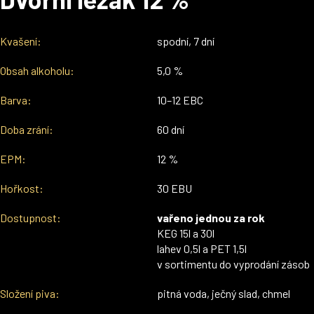
Kvašení:
spodní, 7 dní
Obsah alkoholu:
5,0 %
Barva:
10–12 EBC
Doba zrání:
60 dní
EPM:
12 %
Hořkost:
30 EBU
Dostupnost:
vařeno jednou za rok
KEG 15l a 30l
lahev 0,5l a PET 1,5l
v sortimentu do vyprodání zásob
Složení piva:
pitná voda, ječný slad, chmel