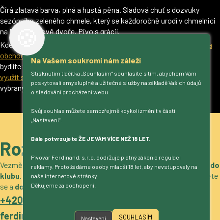
Čirá zlatavá barva, plná a hustá pěna. Sladová chuť s dozvuky
sezónního zeleného chmele, který se každoročně urodí v chmelnici
🍪
na Ferdinandově dvoře. Pivo s grácií.
Kde pivo od Ferdinanda koupit? Prohlédněte si
mapu restaurací a
obchodů
, nebo zavítejte do naší
pivovarské prodejny
. Pokud
Na Vašem soukromí nám záleží
bydlíte v Praze a okolí, přivezeme vám pivo až ke dveřím – stačí
Stisknutím tlačítka „Souhlasím“ souhlasíte s tím, abychom Vám
využít službu Ferda domů
. Pivo od Ferdinanda rovněž najdete ve
poskytovali smysluplné a užitečné služby na základě Vašich údajů
vybraných řetězcích Albert a Kaufland.
o sledování procházení webu.
Svůj souhlas můžete samozřejmě kdykoli změnit v části
„Nastavení“.
Dále potvrzujete ŽE JE VÁM VÍCE NEŽ 18 LET.
Roztočíme to?
Pivovar Ferdinand, s.r.o. dodržuje platný zákon o regulaci
Vezměte si naše pivo
do obchodu, restaurace, stánek nebo do
reklamy. Proto žádáme osoby mladší 18 let, aby nevstupovaly na
klubu
. Máme zajímavé nabídky
pro gastro i velkoobchod
. Ozvěte
naše internetové stránky.
se a
domluvíme podrobnosti
.
Děkujeme za pochopení.
+420 317 722 511
ferdinand@pivovarferdinand.cz
SOUHLASÍM
Nastavení