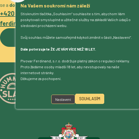
se a
domluvíme podrobnosti
.
Na Vašem soukromí nám záleží
+420 317 722 511
Stisknutím tlačítka „Souhlasím“ souhlasíte s tím, abychom Vám
poskytovali smysluplné a užitečné služby na základě Vašich údajů o
ferdinand@pivovarferdinand.cz
sledování procházení webu.
Více o pivovaru
Svůj souhlas můžete samozřejmě kdykoli změnit v části „Nastavení“.
Dále potvrzujete ŽE JE VÁM VÍCE NEŽ 18 LET.
Pivovar Ferdinand, s.r.o. dodržuje platný zákon o regulaci reklamy.
Proto žádáme osoby mladší 18 let, aby nevstupovaly na naše
internetové stránky.
Děkujeme za pochopení.
SOUHLASÍM
Nastavení