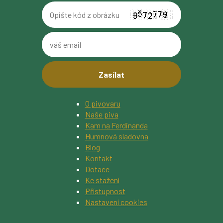
Opište
kód
z
váš
obrázku
email
O pivovaru
Naše piva
Kam na Ferdinanda
Humnová sladovna
Blog
Kontakt
Dotace
Ke stažení
Přístupnost
Nastavení cookies