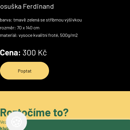
osuška Ferdinand
barva: tmavě zelená se stříbrnou výšivkou
rozměr: 70 x 140 cm
materiál: vysoce kvalitní froté, 500g/m2
Cena:
300 Kč
Poptat
Roztočíme to?
🍪
Vezměte si naše pivo
do obchodu, restaurace, stánek nebo do
klubu
. Máme zajímavé nabídky
pro gastro i velkoobchod
. Ozvěte