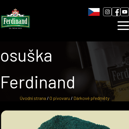
Humnová sladovna
Blog
Kontakt
osuška
Ferdinand
Úvodní strana
/
O pivovaru
/
Dárkové předměty