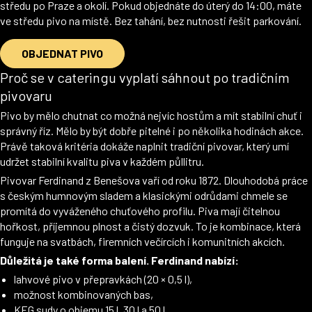
středu po Praze a okolí. Pokud objednáte do úterý do 14:00, máte
ve středu pivo na místě. Bez tahání, bez nutnosti řešit parkování.
OBJEDNAT PIVO
Proč se v cateringu vyplatí sáhnout po tradičním
pivovaru
Pivo by mělo chutnat co možná nejvíc hostům a mít stabilní chuť i
správný říz. Mělo by být dobře pitelné i po několika hodinách akce.
Právě taková kritéria dokáže naplnit tradiční pivovar, který umí
udržet stabilní kvalitu piva v každém půllitru.
Pivovar Ferdinand z Benešova vaří od roku 1872. Dlouhodobá práce
s českým humnovým sladem a klasickými odrůdami chmele se
promítá do vyváženého chuťového profilu. Piva mají čitelnou
hořkost, příjemnou plnost a čistý dozvuk. To je kombinace, která
funguje na svatbách, firemních večírcích i komunitních akcích.
Důležitá je také forma balení. Ferdinand nabízí:
lahvové pivo v přepravkách (20 × 0,5 l),
možnost kombinovaných bas,
KEG sudy o objemu 15 l, 30 l a 50 l.