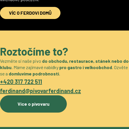
VÍC O FERDOVI DOMŮ
Roztočíme to?
Vezměte si naše pivo
do obchodu, restaurace, stánek nebo do
klubu
. Máme zajímavé nabídky
pro gastro i velkoobchod
. Ozvěte
se a
domluvíme podrobnosti
.
+420 317 722 511
ferdinand@pivovarferdinand.cz
Více o pivovaru