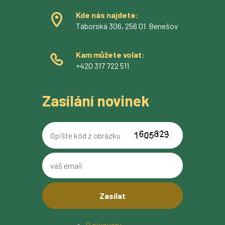
Kde nás najdete:
Táborská 306, 256 01 Benešov
Kam můžete volat:
+420 317 722 511
Zasílání novinek
Opište
kód
z
váš
obrázku
email
O pivovaru