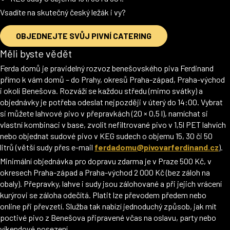
Vsadíte na skutečný český ležák i vy?
OBJEDNEJTE SVŮJ PIVNÍ CATERING
Měli byste vědět
Ferda domů je pravidelný rozvoz benešovského piva Ferdinand
přímo k vám domů – do Prahy, okresů Praha-západ, Praha-východ
i okolí Benešova. Rozváží se každou středu (mimo svátky) a
objednávky je potřeba odeslat nejpozději v úterý do 14:00. Vybrat
si můžete lahvové pivo v přepravkách (20 × 0,5 l), namíchat si
vlastní kombinaci v base, zvolit nefiltrované pivo v 1,5l PET lahvích
nebo objednat sudové pivo v KEG sudech o objemu 15, 30 či 50
litrů (větší sudy přes e-mail
ferdadomu@pivovarferdinand.cz
).
Minimální objednávka pro dopravu zdarma je v Praze 500 Kč, v
okresech Praha-západ a Praha-východ 2 000 Kč (bez záloh na
obaly). Přepravky, lahve i sudy jsou zálohované a při jejich vrácení
kurýrovi se záloha odečítá. Platit lze převodem předem nebo
online při převzetí. Služba tak nabízí jednoduchý způsob, jak mít
poctivé pivo z Benešova připravené včas na oslavu, party nebo
víkendové posezení.