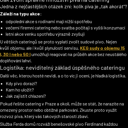
Jedna z nejčastějších otázek zní: kolik piva je „tak akorát“?
Záleží na typu akce:
odpolední akce s rodinami mají nižší spotřebu
večerní firemní catering nebo svatba počítají s vyšší konzumací
letní akce venku spotřebu výrazně zvyšují
U větších cateringů se proto vyplatí zvolit sudové pivo. Nejen
kvůli objemu, ale i kvůli plynulosti servisu.
KEG sudy o objemu 15
l, 30 l nebo 50 l
umožňují reagovat na průběh akce bez neustálého
doplňování lahví.
Logistika: neviditelný základ úspěšného cateringu
Další věc, kterou hosté nevidí, a o to víc ji ocení, je hladká logistika.
Kdy pivo dorazí?
Kam ho uložit?
Jak zajistit chlazení?
Pokud řešíte catering v Praze a okolí, může se stát, že narazíte na
omezený prostor nebo obtížné parkování. Zkuste proto využít
rozvoz piva, který vás takových starostí zbaví.
Služba Ferda domů rozváží benešovské pivo Ferdinand každou