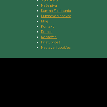
Naše piva
Kam na Ferdinanda
Humnová sladovna
Blog
Kontakt
Dotace
Ke stažení
Přístupnost
Nastavení cookies