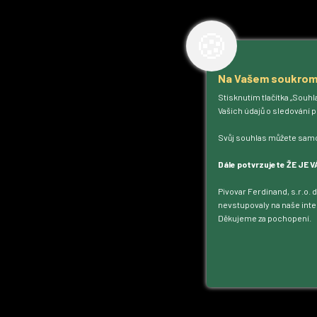
🍪
Na Vašem soukromí
Stisknutím tlačítka „Souh
Vašich údajů o sledování 
Svůj souhlas můžete samoz
Dále potvrzujete ŽE JE V
Pivovar Ferdinand, s.r.o. 
nevstupovaly na naše inte
Děkujeme za pochopení.