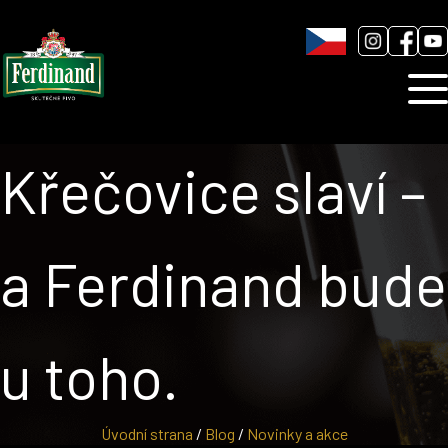
Humnová sladovna
Blog
Kontakt
Křečovice slaví –
a Ferdinand bude
u toho.
Úvodní strana
/
Blog
/
Novinky a akce