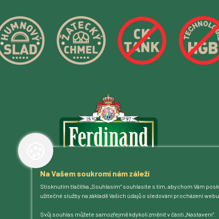
🍪
Na Vašem soukromí nám záleží
Jsme na příjmu!
Povídejte – posloucháme.
Stisknutím tlačítka „Souhlasím“ souhlasíte s tím, abychom Vám posk
užitečné služby na základě Vašich údajů o sledování procházení webu
Kontakt
Svůj souhlas můžete samozřejmě kdykoli změnit v části „Nastavení“.