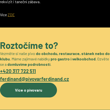
rekvizit i taneční zábava.
Více
ZDE
Roztočíme to?
Vezměte si naše pivo
do obchodu, restaurace, stánek nebo do
klubu
. Máme zajímavé nabídky
pro gastro i velkoobchod
. Ozvěte
se a
domluvíme podrobnosti
.
+420 317 722 511
ferdinand@pivovarferdinand.cz
Více o pivovaru