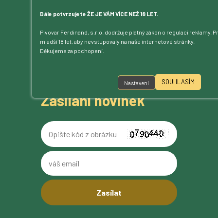
Dále potvrzujete ŽE JE VÁM VÍCE NEŽ 18 LET.
Kde nás najdete:
Táborská 306, 256 01 Benešov
Pivovar Ferdinand, s.r.o. dodržuje platný zákon o regulaci reklamy.
mladší 18 let, aby nevstupovaly na naše internetové stránky.
Děkujeme za pochopení.
Kam můžete volat:
+420 317 722 511
SOUHLASÍM
Nastavení
Zasílání novinek
Opište
kód
z
váš
obrázku
email