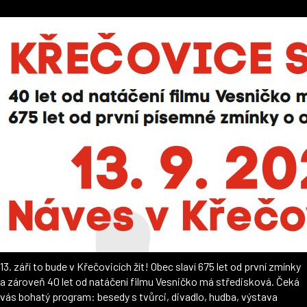
13. září to bude v Křečovicích žít! Obec slaví 675 let od první zmínky
a zároveň 40 let od natáčení filmu Vesničko má středisková. Čeká
vás bohatý program: besedy s tvůrci, divadlo, hudba, výstava