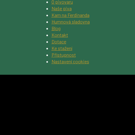
O pivovaru
Naše piva
Kam na Ferdinanda
Humnová sladovna
Blog
Kontakt
Dotace
Ke stažení
Přístupnost
Nastavení cookies