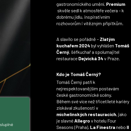
gastronomického umění.
Premium
skvěle sedl k atmosféře večera – k
dobrému jídlu, inspirativním
rozhovorům i vítězným přípitkům.
A slavilo se pořádně –
Zlatým
kuchařem 2024
byl vyhlášen
Tomáš
Černý
, šéfkuchař a spolumajitel
restaurace
Dejvická 34
v Praze.
Kdo je Tomáš Černý?
Tomáš Černý patří k
nejrespektovanějším postavám
české gastronomické scény.
Během své více než třicetileté kariéry
získával zkušenosti v
michelinských restauracích
, jako
je slavné
Allegro
v hotelu Four
ysluplné
Seasons (Praha),
La Finestra
nebo
Il