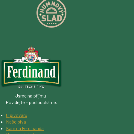
Jsme na příjmu!
Povídejte – posloucháme.
O pivovaru
Naše piva
Kam na Ferdinanda