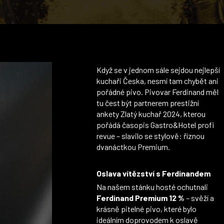
Když se v jednom sále sejdou nejlepší
kuchaři Česka, nesmí tam chybět ani
pořádné pivo. Pivovar Ferdinand měl
tu čest být partnerem prestižní
ankety Zlatý kuchař 2024, kterou
pořádá časopis Gastro&Hotel profi
revue – slavilo se stylově: říznou
dvanáctkou Premium.
Oslava vítězství s Ferdinandem
Na našem stánku hosté ochutnali
Ferdinand Premium 12 %
– svěží a
krásně pitelné pivo, které bylo
ideálním doprovodem k oslavě