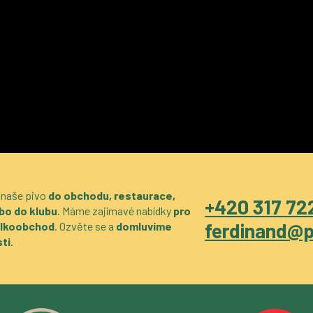
 naše pivo
do obchodu, restaurace,
+420 317 722
bo do klubu
. Máme zajímavé nabídky
pro
ferdinand@p
velkoobchod
. Ozvěte se a
domluvíme
ti
.