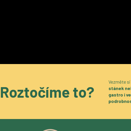
Vezměte si
Roztočíme to?
stánek ne
gastro i 
podrobnos