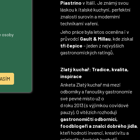
Piastrino
v Itálii. Je známý svou
láskou k italské kuchyni, perfektní
znalostí surovin a moderními
technikami vaření.
Jeho práce byla letos oceněna i v
me osoby
průvodci
Gault & Millau
, kde získal
tři čepice
– jeden z nejvyšších
gastronomických ratingů.
Zlatý kuchař: Tradice, kvalita,
inspirace
ASÍM
Anketa Zlatý kuchař má mezi
odborníky a fanoušky gastronomie
své pevné místo už o
d roku 2013 (s výjimkou covidové
pauzy). O vítězích rozhodují
gastronomičtí odborníci,
foodblogeři a znalci dobrého jídla
,
kteří hodnotí invenci, kreativitu a
originalitu českých kuchařů.