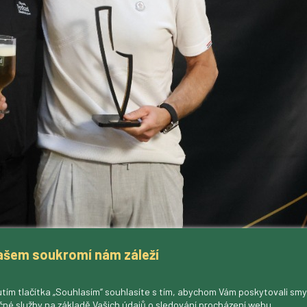
ašem soukromí nám záleží
tím tlačítka „Souhlasím“ souhlasíte s tím, abychom Vám poskytovali sm
čné služby na základě Vašich údajů o sledování procházení webu.