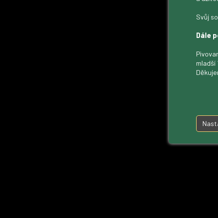
Svůj so
Dále p
Pivovar
mladší 
Děkuje
Nast