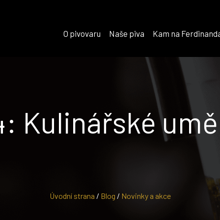
O pivovaru
Naše piva
Kam na Ferdinand
: Kulinářské uměn
Úvodní strana
/
Blog
/
Novinky a akce