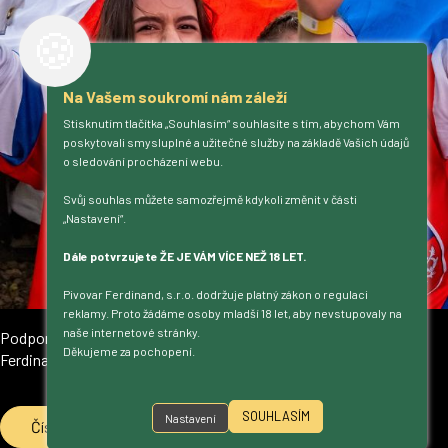
🍪
Na Vašem soukromí nám záleží
Stisknutím tlačítka „Souhlasím“ souhlasíte s tím, abychom Vám
poskytovali smysluplné a užitečné služby na základě Vašich údajů
o sledování procházení webu.
Svůj souhlas můžete samozřejmě kdykoli změnit v části
„Nastavení“.
Dále potvrzujete ŽE JE VÁM VÍCE NEŽ 18 LET.
Pivovar Ferdinand, s.r.o. dodržuje platný zákon o regulaci
reklamy. Proto žádáme osoby mladší 18 let, aby nevstupovaly na
naše internetové stránky.
Podpora naší reprezentace v MS hokeji na náměstí Míru s
Děkujeme za pochopení.
Ferdinandem.
SOUHLASÍM
Nastavení
Číst více