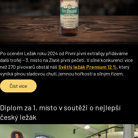
Po ocenění Ležák roku 2024 od První pivní extraligy přidáváme
další trofej – 3. místo na Zlaté pivní pečeti. V silné konkurenci více
než 270 pivovarů obstál náš
Světlý ležák Premium 12 %
, který
vyniká plnou sladovou chutí, jemnou hořkostí a silným řízem.
Číst více
Diplom za 1. místo v soutěži o nejlepší
český ležák