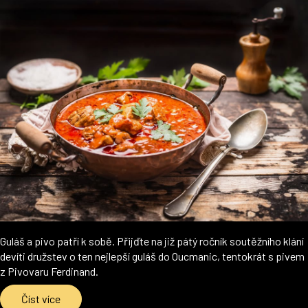
Guláš a pivo patří k sobě. Přijďte na již pátý ročník soutěžního klání
devíti družstev o ten nejlepší guláš do Oucmanic, tentokrát s pivem
z Pivovaru Ferdinand.
Číst více