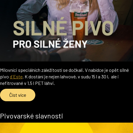
Milovníci speciálních záležitostí se dočkali. V nabídce je opět silné
pivo
d´Este
. K dostání je nejen lahvové, v sudu 15 l a 30 l, ale i
nefitrované v 1,5 l PET láhvi.
Číst více
Pivovarské slavnosti