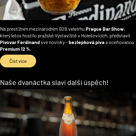
Na prestižním mezinárodním B2B veletrhu
Prague Bar Show
,
který letos hostilo pražské Výstaviště v Holešovicích, představil
Pivovar Ferdinand
své novinky –
bezlepková piva
a oceňovanou
Premium 12 %
.
Číst více
Naše dvanáctka slaví další úspěch!