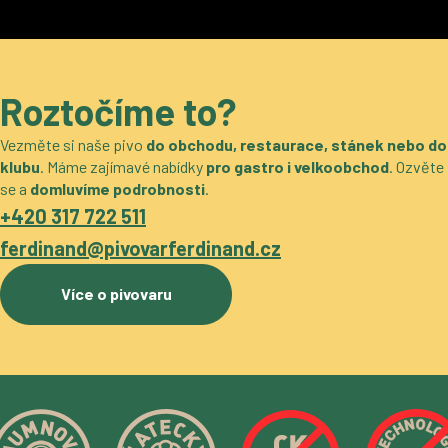
Roztočíme to?
Vezměte si naše pivo
do obchodu, restaurace, stánek nebo do
klubu
. Máme zajímavé nabídky
pro gastro i velkoobchod
. Ozvěte
se a
domluvíme podrobnosti
.
+420 317 722 511
ferdinand@pivovarferdinand.cz
Více o pivovaru