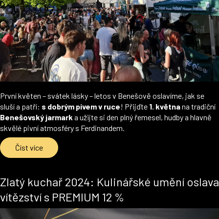
První květen – svátek lásky – letos v Benešově oslavíme, jak se
sluší a patří:
s dobrým pivem v ruce
! Přijďte
1. května
na tradiční
Benešovský jarmark
a užijte si den plný řemesel, hudby a hlavně
skvělé pivní atmosféry s Ferdinandem.
Číst více
Zlatý kuchař 2024: Kulinářské umění oslava
vítězství s PREMIUM 12 %