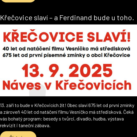
Křečovice slaví – a Ferdinand bude u toho.
13. září to bude v Křečovicích žít! Obec slaví 675 let od první zmínky
a zároveň 40 let od natáčení filmu Vesničko má středisková. Čeká
vás bohatý program: besedy s tvůrci, divadlo, hudba, výstava
rekvizit i taneční zábava.