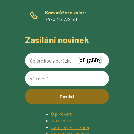
Kam můžete volat:
+420 317 722 511
Zasílání novinek
Opište
kód
z
váš
obrázku
email
O pivovaru
Naše piva
Kam na Ferdinanda
Humnová sladovna