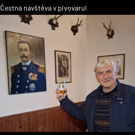
Čestná návštěva v pivovaru!