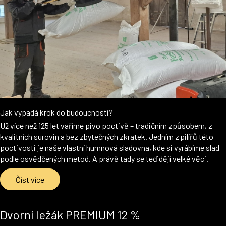
Jak vypadá krok do budoucnosti?
Už více než 125 let vaříme pivo poctivě – tradičním způsobem, z
kvalitních surovin a bez zbytečných zkratek. Jedním z pilířů této
poctivosti je naše vlastní humnová sladovna, kde si vyrábíme slad
podle osvědčených metod. A právě tady se teď dějí velké věci.
Číst více
Dvorní ležák PREMIUM 12 %