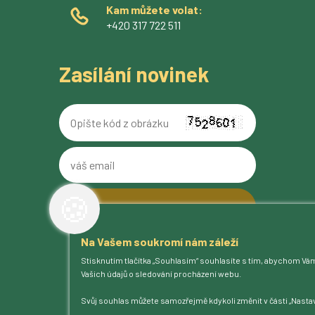
Kam můžete volat:
+420 317 722 511
Zasílání novinek
Opište
kód
z
váš
obrázku
email
🍪
Na Vašem soukromí nám záleží
O pivovaru
Stisknutím tlačítka „Souhlasím“ souhlasíte s tím, abychom Vá
Naše piva
Vašich údajů o sledování procházení webu.
Kam na Ferdinanda
Humnová sladovna
Svůj souhlas můžete samozřejmě kdykoli změnit v části „Nastav
Blog