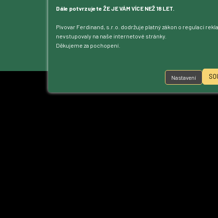
Kontakt
Dále potvrzujete ŽE JE VÁM VÍCE NEŽ 18 LET.
Dotace
Pivovar Ferdinand, s.r.o. dodržuje platný zákon o regulaci rek
Ke stažení
nevstupovaly na naše internetové stránky.
Přístupnost
Děkujeme za pochopení.
Nastavení cookies
SO
Nastavení