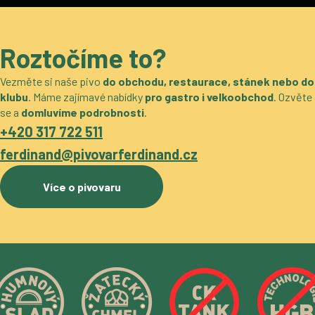
Roztočíme to?
Vezměte si naše pivo
do obchodu, restaurace, stánek nebo do
klubu
. Máme zajímavé nabídky
pro gastro i velkoobchod
. Ozvěte
se a
domluvíme podrobnosti
.
+420 317 722 511
ferdinand@pivovarferdinand.cz
Více o pivovaru