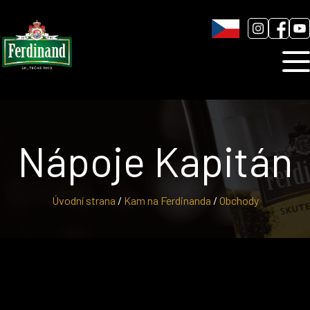
Humnová sladovna
Blog
Kontakt
Nápoje Kapitán
Úvodní strana
/
Kam na Ferdinanda
/
Obchody