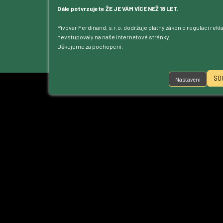
Kontakt
Dále potvrzujete ŽE JE VÁM VÍCE NEŽ 18 LET.
Dotace
Pivovar Ferdinand, s.r.o. dodržuje platný zákon o regulaci rek
Ke stažení
nevstupovaly na naše internetové stránky.
Přístupnost
Děkujeme za pochopení.
Nastavení cookies
SO
Nastavení