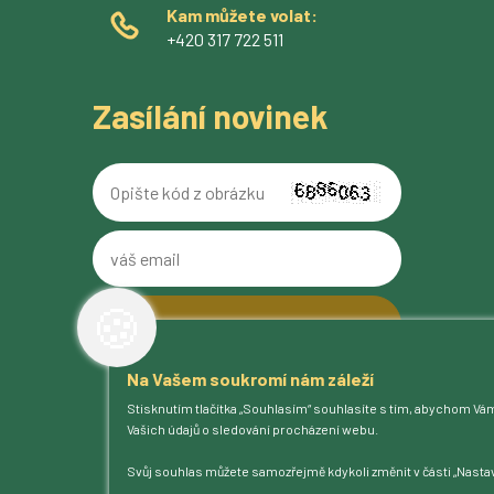
Kam můžete volat:
+420 317 722 511
Zasílání novinek
Opište
kód
z
váš
obrázku
email
🍪
Na Vašem soukromí nám záleží
O pivovaru
Stisknutím tlačítka „Souhlasím“ souhlasíte s tím, abychom Vá
Naše piva
Vašich údajů o sledování procházení webu.
Kam na Ferdinanda
Humnová sladovna
Svůj souhlas můžete samozřejmě kdykoli změnit v části „Nastav
Blog