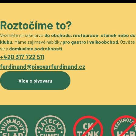
Roztočíme to?
Vezměte si naše pivo
do obchodu, restaurace, stánek nebo do
klubu
. Máme zajímavé nabídky
pro gastro i velkoobchod
. Ozvěte
se a
domluvíme podrobnosti
.
+420 317 722 511
ferdinand@pivovarferdinand.cz
Více o pivovaru