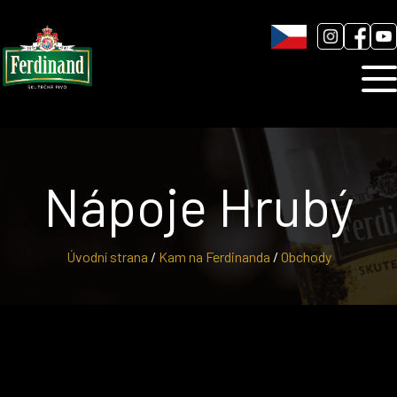
Humnová sladovna
Blog
Kontakt
Nápoje Hrubý
Úvodní strana
/
Kam na Ferdinanda
/
Obchody