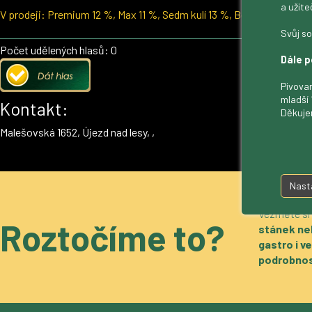
a užite
V prodeji: Premium 12 %, Max 11 %, Sedm kulí 13 %, Bezlepkový ležá
Svůj so
Počet udělených hlasů: 0
Dále p
Pivovar
mladší 
Kontakt:
Děkuje
Malešovská 1652, Újezd nad lesy, ,
Nast
Vezměte si
Roztočíme to?
stánek ne
gastro i 
podrobnos