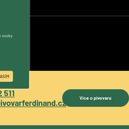
me osoby
ASÍM
 511
Více o pivovaru
ivovarferdinand.cz