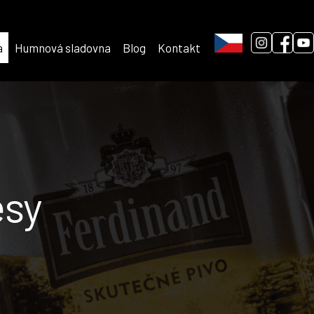
a
Humnová sladovna
Blog
Kontakt
esy