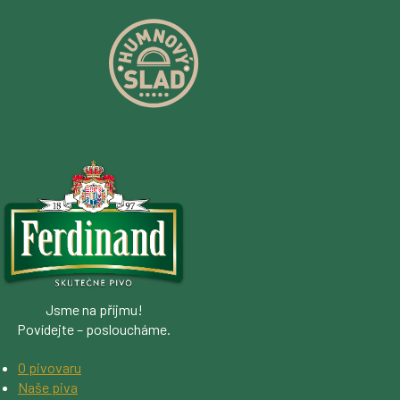
Jsme na příjmu!
Povídejte – posloucháme.
O pivovaru
Naše piva