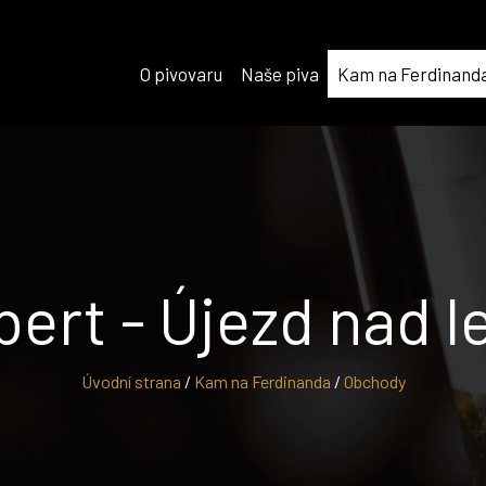
O pivovaru
Naše piva
Kam na Ferdinand
bert - Újezd nad l
Úvodní strana
/
Kam na Ferdinanda
/
Obchody