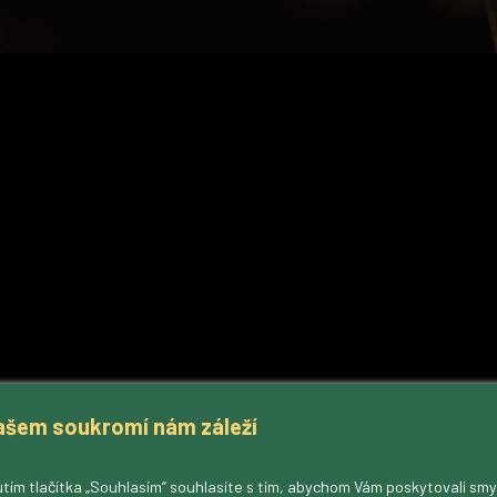
ašem soukromí nám záleží
tím tlačítka „Souhlasím“ souhlasíte s tím, abychom Vám poskytovali sm