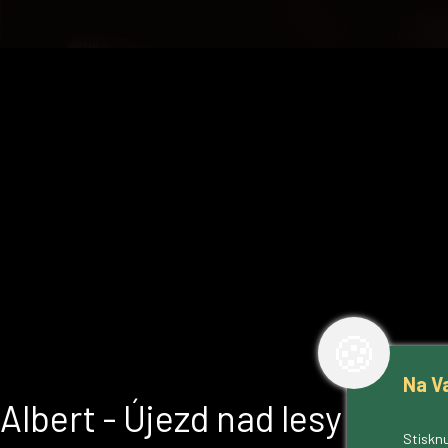
🍪
Na V
Albert - Újezd nad lesy
Stisknu