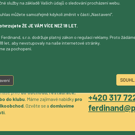
čné služby na základě Vašich údajů o sledování procházení webu.
k 12 %, Bezlepkové nealkoholické pivo 0,5 %
uhlas můžete samozřejmě kdykoli změnit v části „Nastavení“.
otvrzujete ŽE JE VÁM VÍCE NEŽ 18 LET.
 Ferdinand, s.r.o. dodržuje platný zákon o regulaci reklamy. Proto žádá
18 let, aby nevstupovaly na naše internetové stránky.
me za pochopení.
SOUHL
avení
 naše pivo
do obchodu, restaurace,
+420 317 722
bo do klubu
. Máme zajímavé nabídky
pro
ferdinand@p
velkoobchod
. Ozvěte se a
domluvíme
ti
.