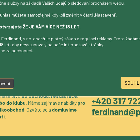
čné služby na základě Vašich údajů o sledování procházení webu.
uhlas můžete samozřejmě kdykoli změnit v části „Nastavení“.
otvrzujete ŽE JE VÁM VÍCE NEŽ 18 LET.
 Ferdinand, s.r.o. dodržuje platný zákon o regulaci reklamy. Proto žádá
18 let, aby nevstupovaly na naše internetové stránky.
me za pochopení.
SOUHL
avení
 naše pivo
do obchodu, restaurace,
+420 317 722
bo do klubu
. Máme zajímavé nabídky
pro
ferdinand@p
velkoobchod
. Ozvěte se a
domluvíme
ti
.