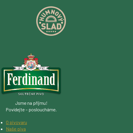
Jsme na příjmu!
Povídejte – posloucháme.
O pivovaru
Naše piva