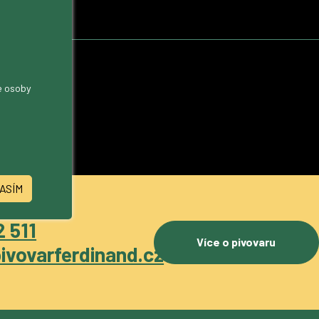
me osoby
ASÍM
 511
Více o pivovaru
ivovarferdinand.cz