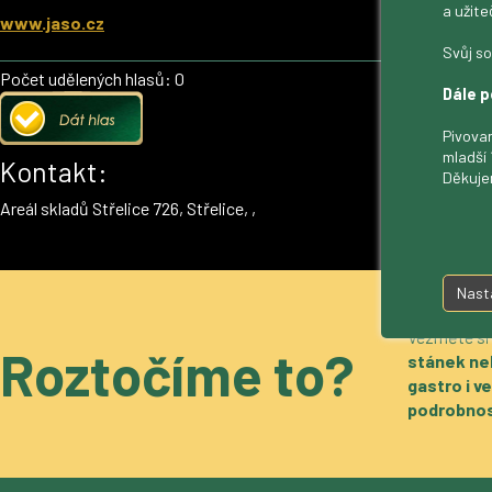
a užite
www.jaso.cz
Svůj so
Počet udělených hlasů: 0
Dále p
Pivovar
mladší 
Kontakt:
Děkuje
Areál skladů Střelice 726, Střelice, ,
Nast
Vezměte si
Roztočíme to?
stánek ne
gastro i 
podrobnos