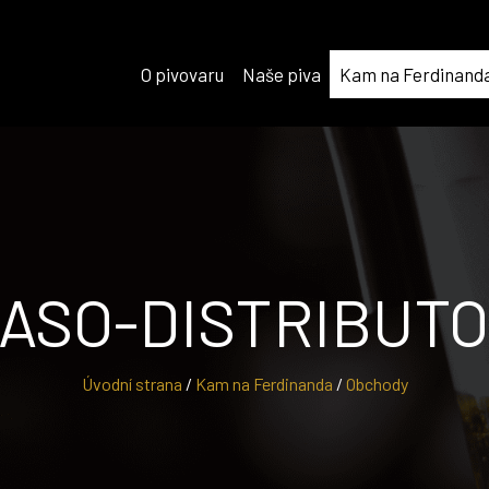
O pivovaru
Naše piva
Kam na Ferdinand
ASO-DISTRIBUT
Úvodní strana
/
Kam na Ferdinanda
/
Obchody