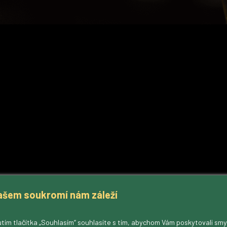
ašem soukromí nám záleží
tím tlačítka „Souhlasím“ souhlasíte s tím, abychom Vám poskytovali sm