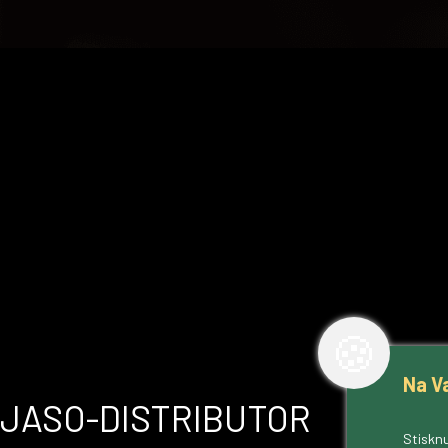
🍪
Na V
JASO-DISTRIBUTOR
Stisknu