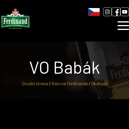
Humnová sladovna
Blog
Kontakt
VO Babák
Úvodní strana
/
Kam na Ferdinanda
/
Obchody