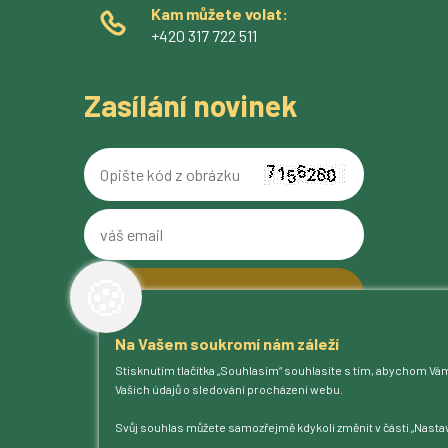
Kam můžete volat:
+420 317 722 511
Zasílání novinek
Opište
kód
z
váš
obrázku
email
🍪
Na Vašem soukromí nám záleží
O pivovaru
Stisknutím tlačítka „Souhlasím“ souhlasíte s tím, abychom Vá
Naše piva
Vašich údajů o sledování procházení webu.
Kam na Ferdinanda
Humnová sladovna
Svůj souhlas můžete samozřejmě kdykoli změnit v části „Nastav
Blog