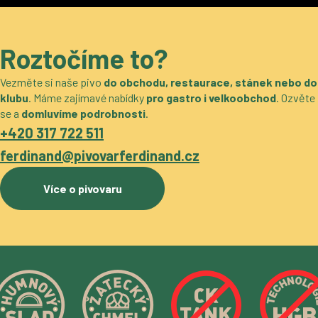
Roztočíme to?
Vezměte si naše pivo
do obchodu, restaurace, stánek nebo do
klubu
. Máme zajímavé nabídky
pro gastro i velkoobchod
. Ozvěte
se a
domluvíme podrobnosti
.
+420 317 722 511
ferdinand@pivovarferdinand.cz
Více o pivovaru