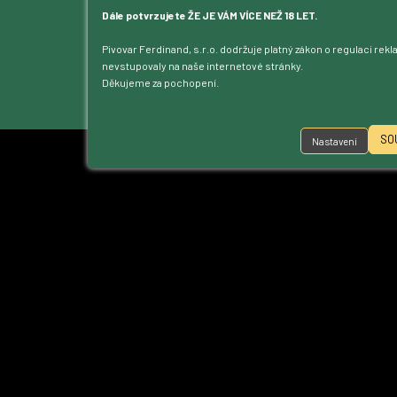
Kontakt
Dále potvrzujete ŽE JE VÁM VÍCE NEŽ 18 LET.
Dotace
Pivovar Ferdinand, s.r.o. dodržuje platný zákon o regulaci rek
Ke stažení
nevstupovaly na naše internetové stránky.
Přístupnost
Děkujeme za pochopení.
Nastavení cookies
SO
Nastavení