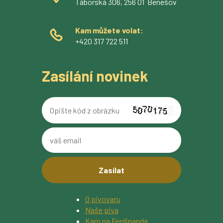
Táborská 306, 256 01 Benešov
Kam můžete volat:
+420 317 722 511
Zasílání novinek
Opište
kód
z
váš
obrázku
email
O pivovaru
Naše piva
Kam na Ferdinanda