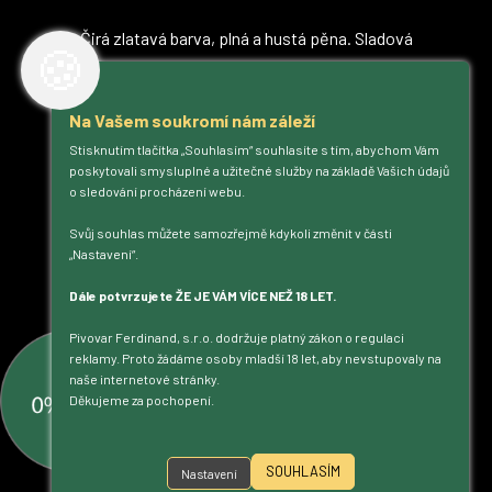
Čirá zlatavá barva, plná a hustá pěna. Sladová
🍪
Detail
Na Vašem soukromí nám záleží
Stisknutím tlačítka „Souhlasím“ souhlasíte s tím, abychom Vám
poskytovali smysluplné a užitečné služby na základě Vašich údajů
o sledování procházení webu.
Svůj souhlas můžete samozřejmě kdykoli změnit v části
„Nastavení“.
Dále potvrzujete ŽE JE VÁM VÍCE NEŽ 18 LET.
Pivovar Ferdinand, s.r.o. dodržuje platný zákon o regulaci
reklamy. Proto žádáme osoby mladší 18 let, aby nevstupovaly na
naše internetové stránky.
Děkujeme za pochopení.
SOUHLASÍM
Nastavení