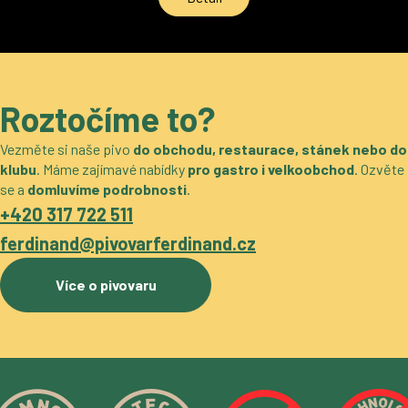
Roztočíme to?
Vezměte si naše pivo
do obchodu, restaurace, stánek nebo do
klubu
. Máme zajímavé nabídky
pro gastro i velkoobchod
. Ozvěte
se a
domluvíme podrobnosti
.
+420 317 722 511
ferdinand@pivovarferdinand.cz
Více o pivovaru