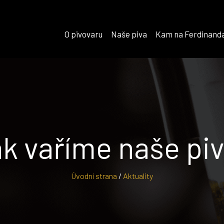
O pivovaru
Naše piva
Kam na Ferdinand
k vaříme naše pi
Úvodní strana
/
Aktuality