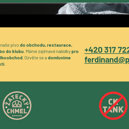
 naše pivo
do obchodu, restaurace,
+420 317 722
bo do klubu
. Máme zajímavé nabídky
pro
ferdinand@p
velkoobchod
. Ozvěte se a
domluvíme
ti
.