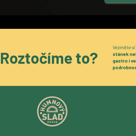
Vezměte si
Roztočíme to?
stánek ne
gastro i 
podrobnos