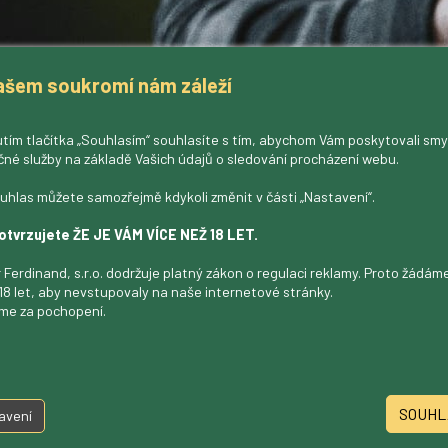
ašem soukromí nám záleží
tím tlačítka „Souhlasím“ souhlasíte s tím, abychom Vám poskytovali sm
čné služby na základě Vašich údajů o sledování procházení webu.
uhlas můžete samozřejmě kdykoli změnit v části „Nastavení“.
otvrzujete ŽE JE VÁM VÍCE NEŽ 18 LET.
 Ferdinand, s.r.o. dodržuje platný zákon o regulaci reklamy. Proto žádá
18 let, aby nevstupovaly na naše internetové stránky.
me za pochopení.
SOUHL
avení