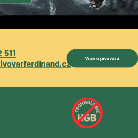
 511
Více o pivovaru
ivovarferdinand.cz