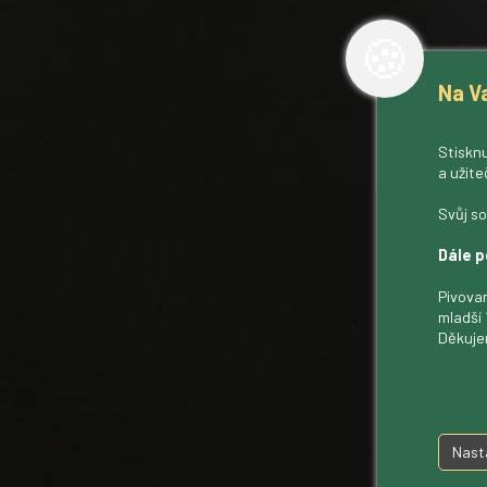
🍪
Na V
Stisknu
a užite
Svůj so
Dále p
Pivovar
mladší 
Děkuje
Nast