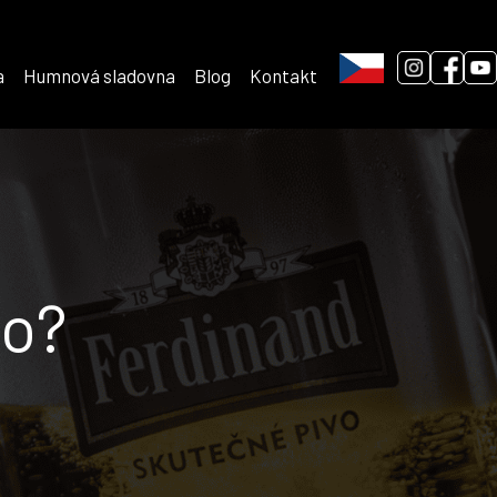
a
Humnová sladovna
Blog
Kontakt
vo?