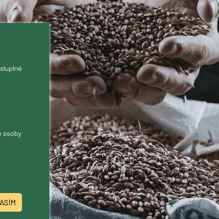
ysluplné
me osoby
ASÍM