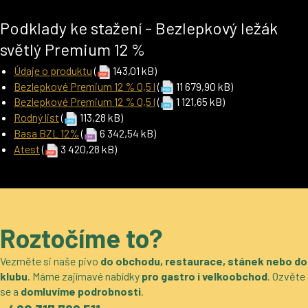
Podklady ke stažení - Bezlepkový ležák
světlý Premium 12 %
Údaje o produktu
(
143,01 kB)
Bezlepkové Premium 12 % 0,5 l
(
11 679,90 kB)
Bezlepkové Premium 12 % 0,5 l
(
1 121,65 kB)
Rodný list
(
113,28 kB)
Basa BZL 12%
(
6 342,54 kB)
Atest
(
3 420,28 kB)
Roztočíme to?
Vezměte si naše pivo
do obchodu, restaurace, stánek nebo do
klubu
. Máme zajímavé nabídky
pro gastro i velkoobchod
. Ozvěte
se a
domluvíme podrobnosti
.