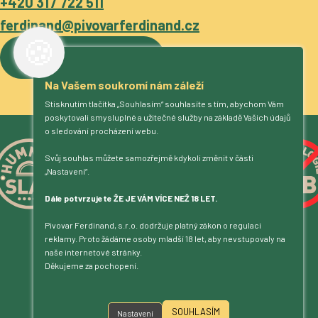
+420 317 722 511
ferdinand@pivovarferdinand.cz
🍪
Více o pivovaru
Na Vašem soukromí nám záleží
Stisknutím tlačítka „Souhlasím“ souhlasíte s tím, abychom Vám
poskytovali smysluplné a užitečné služby na základě Vašich údajů
o sledování procházení webu.
Svůj souhlas můžete samozřejmě kdykoli změnit v části
„Nastavení“.
Dále potvrzujete ŽE JE VÁM VÍCE NEŽ 18 LET.
Pivovar Ferdinand, s.r.o. dodržuje platný zákon o regulaci
reklamy. Proto žádáme osoby mladší 18 let, aby nevstupovaly na
naše internetové stránky.
Děkujeme za pochopení.
SOUHLASÍM
Nastavení