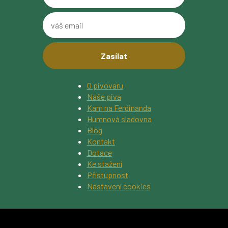
kód
z
váš
obrázku
email
O pivovaru
Naše piva
Kam na Ferdinanda
Humnová sladovna
Blog
Kontakt
Dotace
Ke stažení
Přístupnost
Nastavení cookies