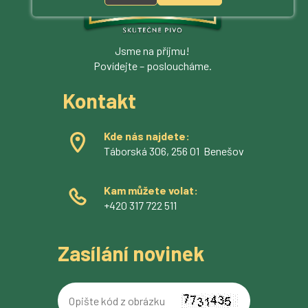
Jsme na příjmu!
Povídejte – posloucháme.
Kontakt
Kde nás najdete:
Táborská 306, 256 01 Benešov
Kam můžete volat:
+420 317 722 511
Zasílání novinek
Opište