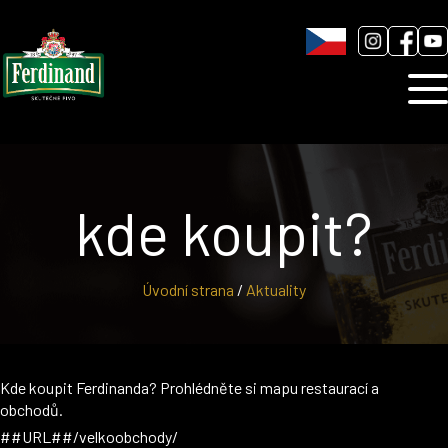
Humnová sladovna
Blog
Kontakt
kde koupit?
Úvodní strana
/
Aktuality
Kde koupit Ferdinanda? Prohlédněte si mapu restaurací a
obchodů.
##URL##/velkoobchody/