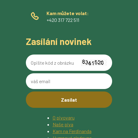
Kam můžete volat:
+420 317 722 511
Zasílání novinek
Opište
kód
z
váš
obrázku
email
O pivovaru
Naše piva
Kam na Ferdinanda
Humnová sladovna