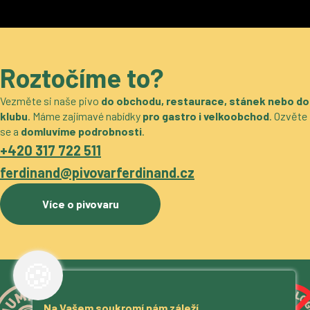
Roztočíme to?
Vezměte si naše pivo
do obchodu, restaurace, stánek nebo do
klubu
. Máme zajímavé nabídky
pro gastro i velkoobchod
. Ozvěte
se a
domluvíme podrobnosti
.
+420 317 722 511
ferdinand@pivovarferdinand.cz
Více o pivovaru
🍪
Na Vašem soukromí nám záleží