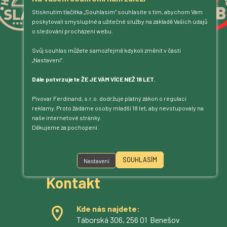
Stisknutím tlačítka „Souhlasím“ souhlasíte s tím, abychom Vám
poskytovali smysluplné a užitečné služby na základě Vašich údajů
o sledování procházení webu.
Svůj souhlas můžete samozřejmě kdykoli změnit v části
„Nastavení“.
Dále potvrzujete ŽE JE VÁM VÍCE NEŽ 18 LET.
Pivovar Ferdinand, s.r.o. dodržuje platný zákon o regulaci
reklamy. Proto žádáme osoby mladší 18 let, aby nevstupovaly na
naše internetové stránky.
Děkujeme za pochopení.
Jsme na příjmu!
Povídejte – posloucháme.
SOUHLASÍM
Nastavení
Kontakt
Kde nás najdete:
Táborská 306, 256 01 Benešov