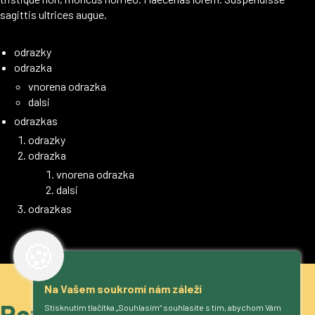
sagittis ultrices augue.
odrazky
odrazka
vnorena odrazka
dalsi
odrazkas
odrazky
odrazka
vnorena odrazka
dalsi
odrazkas
🍪
Na Vašem soukromí nám záleží
Roztočíme to?
Stisknutím tlačítka „Souhlasím“ souhlasíte s tím, abychom Vám