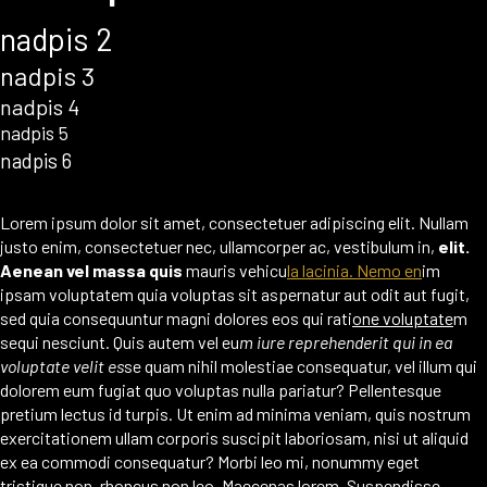
nadpis 2
nadpis 3
nadpis 4
nadpis 5
nadpis 6
Lorem ipsum dolor sit amet, consectetuer adipiscing elit. Nullam
justo enim, consectetuer nec, ullamcorper ac, vestibulum in,
elit.
Aenean vel massa quis
mauris vehicu
la lacinia. Nemo en
im
ipsam voluptatem quia voluptas sit aspernatur aut odit aut fugit,
sed quia consequuntur magni dolores eos qui rati
one voluptate
m
sequi nesciunt. Quis autem vel eu
m iure reprehenderit qui in ea
voluptate velit es
se quam nihil molestiae consequatur, vel illum qui
dolorem eum fugiat quo voluptas nulla pariatur? Pellentesque
pretium lectus id turpis. Ut enim ad minima veniam, quis nostrum
exercitationem ullam corporis suscipit laboriosam, nisi ut aliquid
ex ea commodi consequatur? Morbi leo mi, nonummy eget
tristique non, rhoncus non leo. Maecenas lorem. Suspendisse