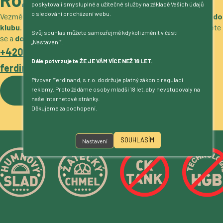
poskytovali smysluplné a užitečné služby na základě Vašich údajů
o sledování procházení webu.
Vezměte si naše pivo
do obchodu, restaurace, stánek nebo do
klubu
. Máme zajímavé nabídky
pro gastro i velkoobchod
. Ozvěte
Svůj souhlas můžete samozřejmě kdykoli změnit v části
se a
domluvíme podrobnosti
.
„Nastavení“.
+420 317 722 511
Dále potvrzujete ŽE JE VÁM VÍCE NEŽ 18 LET.
ferdinand@pivovarferdinand.cz
Pivovar Ferdinand, s.r.o. dodržuje platný zákon o regulaci
reklamy. Proto žádáme osoby mladší 18 let, aby nevstupovaly na
Více o pivovaru
naše internetové stránky.
Děkujeme za pochopení.
SOUHLASÍM
Nastavení