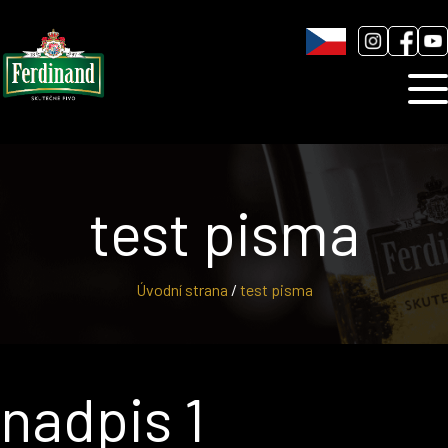
Humnová sladovna
Blog
Kontakt
test pisma
Úvodní strana
/
test pisma
nadpis 1