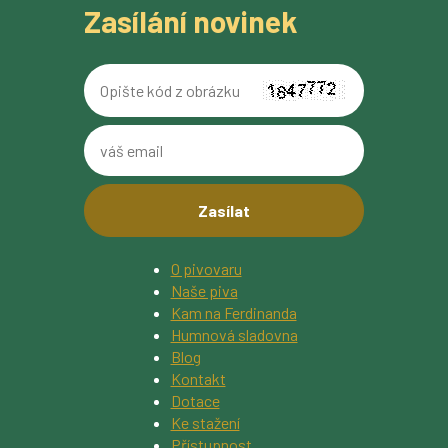
Zasílání novinek
Opište
kód
z
váš
obrázku
email
O pivovaru
Naše piva
Kam na Ferdinanda
Humnová sladovna
Blog
Kontakt
Dotace
Ke stažení
Přístupnost