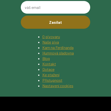
kód
z
váš
obrázku
email
O pivovaru
Naše piva
Kam na Ferdinanda
Humnová sladovna
Blog
Kontakt
Dotace
Ke stažení
Přístupnost
Nastavení cookies