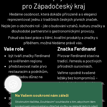
pro Západočeský kraj
Hledáme osobnost, která dokáže přirozeně a s elegancí
reprezentovat jednu z tradičních českých pivních značek.
Nejde jen o obchodní roli – jde o budování vztahů, kulturu značky a
dlouhodobé partnerství s gastronomickými provozy.
Pokud vás baví práce s lidmi, kvalitní produkty a značky s
příběhem, možná hledáme právě vás.
Vaše role
Značka Ferdinand
být tváří značky Ferdinand
Pivovar Ferdinand staví na
ve svěřeném regionu
tradici, řemeslu a poctivých
představovat naše pivo
přírodních surovinách.
restauracím a podnikům,
Vaříme spodně kvašené
které kladou důraz na
ležáky bez kompromisů –
🍪
kvalitu
skutečné pivo s charakterem.
rozvíjet dlouhodobé vztahy
Naším cílem je přinášet do
se stávajícími partnery
české gastronomie
Na Vašem soukromí nám záleží
poskytovat odbornou,
rozmanitost, kvalitu a kulturu.
Stisknutím tlačítka „Souhlasím“ souhlasíte s tím, abychom Vám
obchodní i technickou
Značku nevnímáme jako
poskytovali smysluplné a užitečné služby na základě Vašich údajů