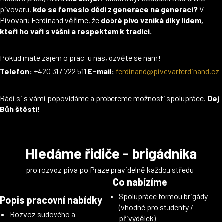
pivovaru,
kde se řemeslo dědí z generace na generaci?
V
Pivovaru Ferdinand věříme, že
dobré pivo vzniká díky lidem,
kteří ho vaří s vášní a respektem k tradici.
Pokud máte zájem o práci u nás, ozvěte se nám!
Telefon:
+420 317 722 511
E-mail:
ferdinand@pivovarferdinand.cz
Rádi si s vámi popovídáme a probereme možnosti spolupráce.
Dej
Bůh štěstí!
Hledáme řidiče - brigádníka
pro rozvoz piva po Praze pravidelně každou středu
Co nabízíme
Spolupráce formou brigády
Popis pracovní nabídky
(vhodné pro studenty /
Rozvoz sudového a
přivýdělek)