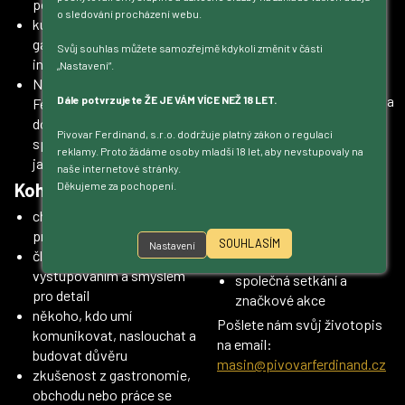
podporu
produkt, ale jako závazek.
o sledování procházení webu.
kultivovat pivní nabídku v
Co nabízíme
gastronomii a přinášet
Svůj souhlas můžete samozřejmě kdykoli změnit v části
forma spolupráce dle
inspiraci
„Nastavení“.
dohody
Naši partneři nevnímají
vysokou míru autonomie a
Dále potvrzujete ŽE JE VÁM VÍCE NEŽ 18 LET.
Ferdinand jen jako
důvěry
dodavatele, ale jako
Pivovar Ferdinand, s.r.o. dodržuje platný zákon o regulaci
pružnou pracovní dobu
spolehlivého partnera s
reklamy. Proto žádáme osoby mladší 18 let, aby nevstupovaly na
služební vůz, telefon a
jasnými hodnotami.
naše internetové stránky.
notebook
Koho hledáme
Děkujeme za pochopení.
zázemí stabilní,
charismatickou a
respektované značky
profesionální osobnost
přátelské a profesionální
SOUHLASÍM
Nastavení
člověka s přirozeným
prostředí
vystupováním a smyslem
společná setkání a
pro detail
značkové akce
někoho, kdo umí
Pošlete nám svůj životopis
komunikovat, naslouchat a
na email:
budovat důvěru
masin@pivovarferdinand.cz
zkušenost z gastronomie,
obchodu nebo práce se