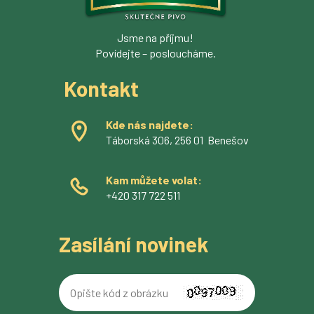
Jsme na příjmu!
Povídejte – posloucháme.
Kontakt
Kde nás najdete:
Táborská 306, 256 01 Benešov
Kam můžete volat:
+420 317 722 511
Zasílání novinek
Opište