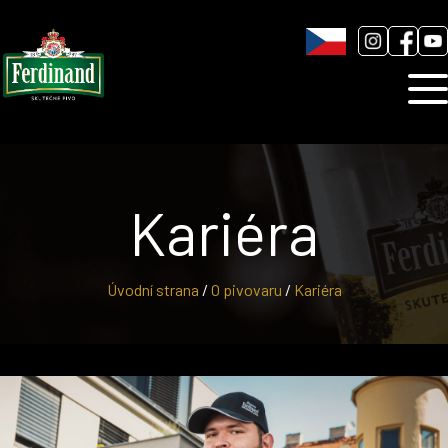
Humnová sladovna
Blog
Kontakt
Kariéra
Úvodní strana
/
O pivovaru
/
Kariéra