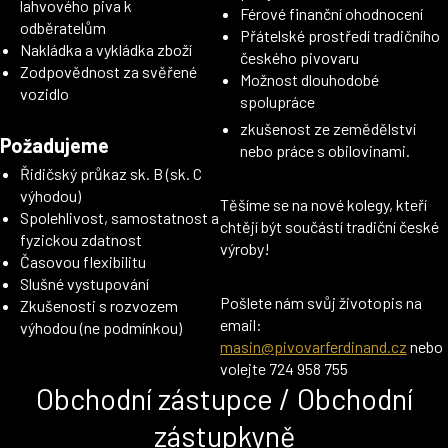
lahvového piva k
Férové finanční ohodnocení
odběratelům
Přátelské prostředí tradičního
Nakládka a vykládka zboží
českého pivovaru
Zodpovědnost za svěřené
Možnost dlouhodobé
vozidlo
spolupráce
zkušenost ze zemědělství
Požadujeme
nebo práce s obilovinami.
Řidičský průkaz sk. B (sk. C
výhodou)
Těšíme se na nové kolegy, kteří
Spolehlivost, samostatnost a
chtějí být součástí tradiční české
fyzickou zdatnost
výroby!
Časovou flexibilitu
Slušné vystupování
Pošlete nám svůj životopis na
Zkušenosti s rozvozem
email:
výhodou (ne podmínkou)
masin@pivovarferdinand.cz
nebo
volejte 724 958 755
Obchodní zástupce / Obchodní
zástupkyně