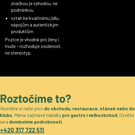
značkou je výhodou, ne
podmínkou
vztah ke kvalitnímu jídlu,
nápojům a autentickým
produktům
Pozice je vhodná pro ženy i
muže – rozhoduje osobnost,
ne stereotyp.
Roztočíme to?
Vezměte si naše pivo
do obchodu, restaurace, stánek nebo do
klubu
. Máme zajímavé nabídky
pro gastro i velkoobchod
. Ozvěte
se a
domluvíme podrobnosti
.
+420 317 722 511