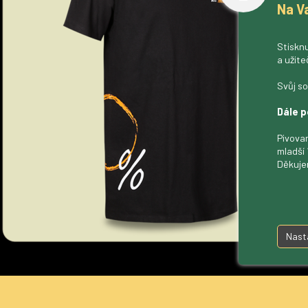
Na V
Stisknu
a užite
Svůj so
Dále p
Pivovar
mladší 
Děkuje
Nast