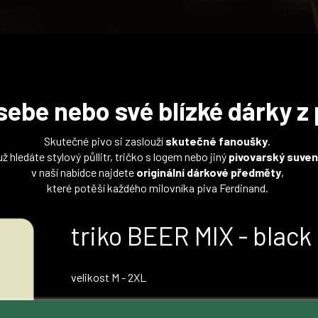
sebe nebo své blízké dárky z 
Skutečné pivo si zaslouží
skutečné fanoušky
.
už hledáte stylový půllitr, tričko s logem nebo jiný
pivovarský suven
v naší nabídce najdete
originální dárkové předměty
,
které potěší každého milovníka piva Ferdinand.
triko BEER MIX - black
velikost M - 2XL
Cena:
220 Kč