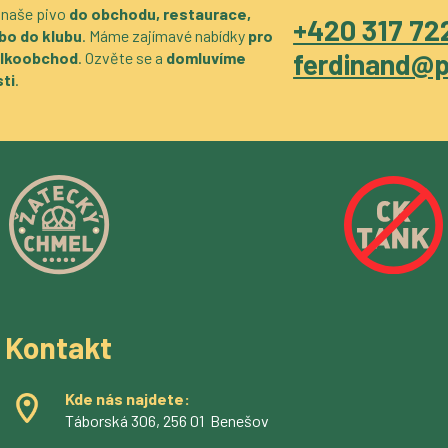
 naše pivo
do obchodu, restaurace,
+420 317 722
bo do klubu
. Máme zajímavé nabídky
pro
ferdinand@p
velkoobchod
. Ozvěte se a
domluvíme
ti
.
Kontakt
Kde nás najdete:
Táborská 306, 256 01 Benešov