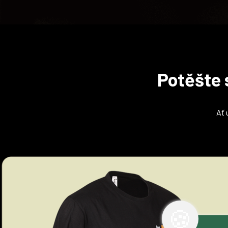
Potěšte 
Ať 
🍪