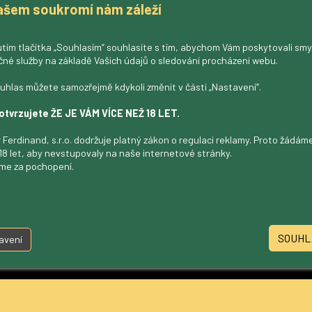
ašem soukromí nám záleží
tím tlačítka „Souhlasím“ souhlasíte s tím, abychom Vám poskytovali sm
čné služby na základě Vašich údajů o sledování procházení webu.
uhlas můžete samozřejmě kdykoli změnit v části „Nastavení“.
otvrzujete ŽE JE VÁM VÍCE NEŽ 18 LET.
 Ferdinand, s.r.o. dodržuje platný zákon o regulaci reklamy. Proto žádá
18 let, aby nevstupovaly na naše internetové stránky.
me za pochopení.
Poptat
SOUHL
avení