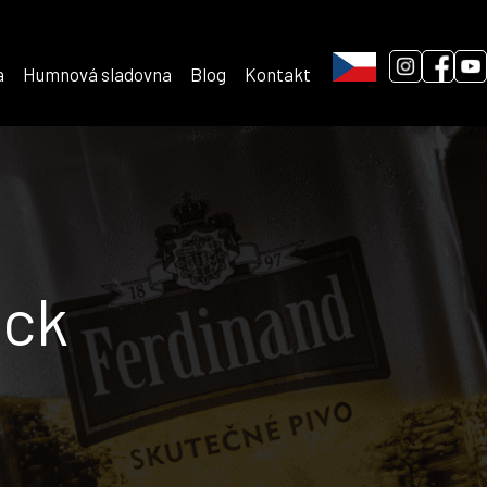
a
Humnová sladovna
Blog
Kontakt
ack