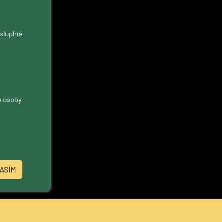
ysluplné
me osoby
ASÍM