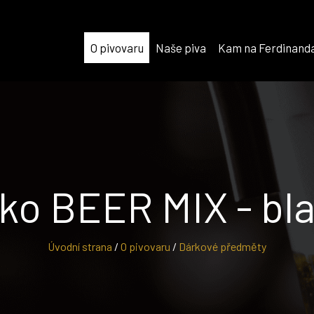
O pivovaru
Naše piva
Kam na Ferdinand
iko BEER MIX - bl
Úvodní strana
/
O pivovaru
/
Dárkové předměty