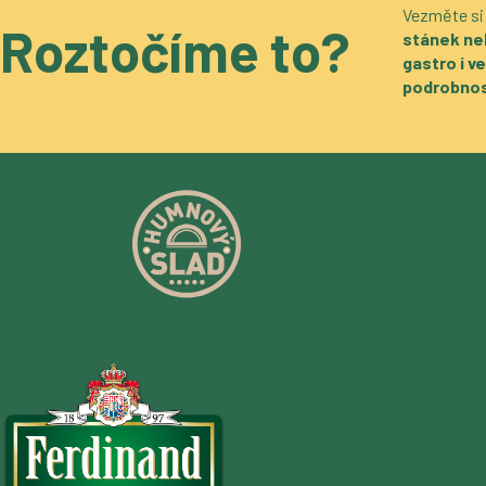
Vezměte si
Roztočíme to?
stánek ne
gastro i 
podrobnos