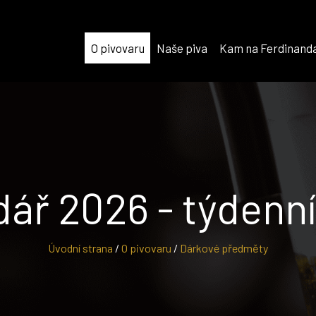
O pivovaru
Naše piva
Kam na Ferdinand
ář 2026 - týdenní
Úvodní strana
/
O pivovaru
/
Dárkové předměty