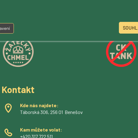
ferdinand@p
velkoobchod
. Ozvěte se a
domluvíme
ti
.
SOUHL
avení
Kontakt
Kde nás najdete:
Táborská 306, 256 01 Benešov
Kam můžete volat:
+420 317 722 511