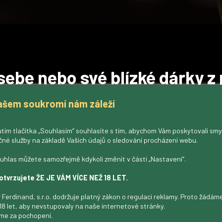
sebe nebo své blízké dárky z 
Skutečné pivo si zaslouží
skutečné fanoušky
.
ašem soukromí nám záleží
už hledáte stylový půllitr, tričko s logem nebo jiný
pivovarský suven
v naší nabídce najdete
originální dárkové předměty
,
tím tlačítka „Souhlasím“ souhlasíte s tím, abychom Vám poskytovali sm
které potěší každého milovníka piva Ferdinand.
čné služby na základě Vašich údajů o sledování procházení webu.
uhlas můžete samozřejmě kdykoli změnit v části „Nastavení“.
otvrzujete ŽE JE VÁM VÍCE NEŽ 18 LET.
 Ferdinand, s.r.o. dodržuje platný zákon o regulaci reklamy. Proto žádá
 naše pivo
do obchodu, restaurace,
+420 317 722
18 let, aby nevstupovaly na naše internetové stránky.
bo do klubu
. Máme zajímavé nabídky
pro
me za pochopení.