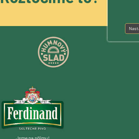
gastro i 
podrobnos
Nast
Jsme na příjmu!