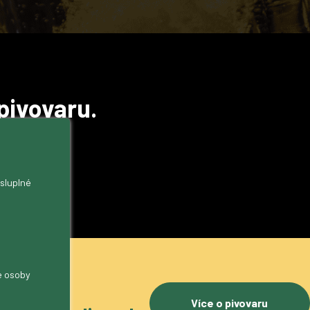
pivovaru.
ýr
,
ysluplné
me osoby
 511
Více o pivovaru