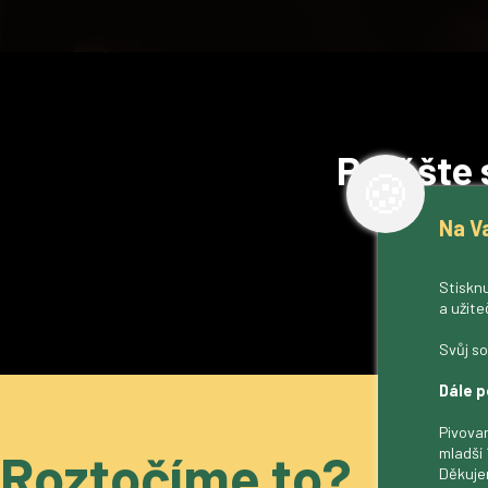
Potěšte 
🍪
Na V
Ať 
Stisknu
a užite
Svůj so
Dále p
Pivovar
Vezměte si
mladší 
Roztočíme to?
stánek ne
Děkuje