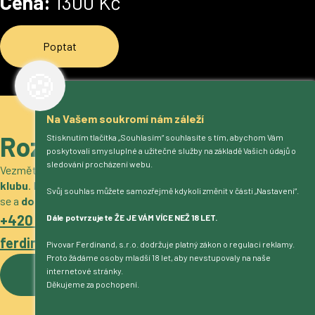
Cena:
1300 Kč
Poptat
🍪
Na Vašem soukromí nám záleží
Roztočíme to?
Stisknutím tlačítka „Souhlasím“ souhlasíte s tím, abychom Vám
poskytovali smysluplné a užitečné služby na základě Vašich údajů o
sledování procházení webu.
Vezměte si naše pivo
do obchodu, restaurace, stánek nebo do
klubu
. Máme zajímavé nabídky
pro gastro i velkoobchod
. Ozvěte
Svůj souhlas můžete samozřejmě kdykoli změnit v části „Nastavení“.
se a
domluvíme podrobnosti
.
+420 317 722 511
Dále potvrzujete ŽE JE VÁM VÍCE NEŽ 18 LET.
ferdinand@pivovarferdinand.cz
Pivovar Ferdinand, s.r.o. dodržuje platný zákon o regulaci reklamy.
Proto žádáme osoby mladší 18 let, aby nevstupovaly na naše
internetové stránky.
Více o pivovaru
Děkujeme za pochopení.