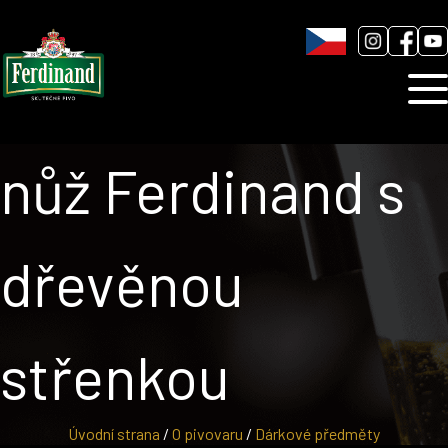
Humnová sladovna
Blog
Kontakt
nůž Ferdinand s
dřevěnou
střenkou
Úvodní strana
/
O pivovaru
/
Dárkové předměty