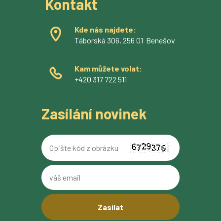
Kontakt
Kde nás najdete:
Táborská 306, 256 01 Benešov
Kam můžete volat:
+420 317 722 511
Zasílání novinek
Opište
kód
z
váš
obrázku
email