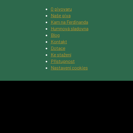
O pivovaru
Naše piva
Kam na Ferdinanda
Humnová sladovna
Blog
Kontakt
Dotace
Ke stažení
Přístupnost
Nastavení cookies