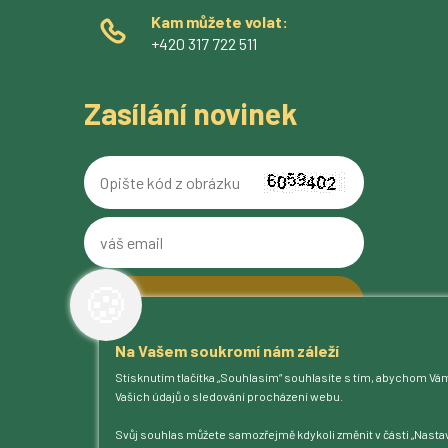
Kam můžete volat:
+420 317 722 511
Zasílání novinek
Opište
kód
z
váš
obrázku
email
🍪
Na Vašem soukromí nám záleží
O pivovaru
Stisknutím tlačítka „Souhlasím“ souhlasíte s tím, abychom Vá
Naše piva
Vašich údajů o sledování procházení webu.
Kam na Ferdinanda
Humnová sladovna
Svůj souhlas můžete samozřejmě kdykoli změnit v části „Nastav