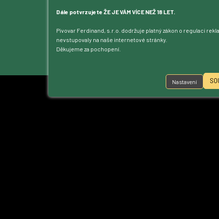
Blog
Kontakt
Dále potvrzujete ŽE JE VÁM VÍCE NEŽ 18 LET.
Dotace
Pivovar Ferdinand, s.r.o. dodržuje platný zákon o regulaci rek
Ke stažení
nevstupovaly na naše internetové stránky.
Přístupnost
Děkujeme za pochopení.
Nastavení cookies
SO
Nastavení