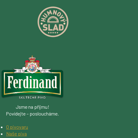
Jsme na příjmu!
Povídejte – posloucháme.
O pivovaru
Naše piva