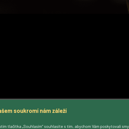
ašem soukromí nám záleží
tím tlačítka „Souhlasím“ souhlasíte s tím, abychom Vám poskytovali sm