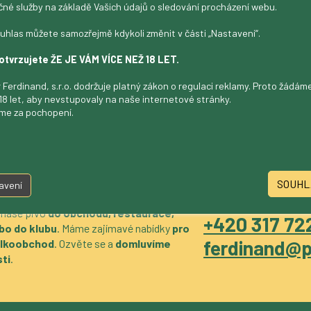
čné služby na základě Vašich údajů o sledování procházení webu.
edm kulí 13 %
uhlas můžete samozřejmě kdykoli změnit v části „Nastavení“.
otvrzujete ŽE JE VÁM VÍCE NEŽ 18 LET.
 Ferdinand, s.r.o. dodržuje platný zákon o regulaci reklamy. Proto žádá
18 let, aby nevstupovaly na naše internetové stránky.
me za pochopení.
SOUHL
avení
 naše pivo
do obchodu, restaurace,
+420 317 722
bo do klubu
. Máme zajímavé nabídky
pro
ferdinand@p
velkoobchod
. Ozvěte se a
domluvíme
ti
.