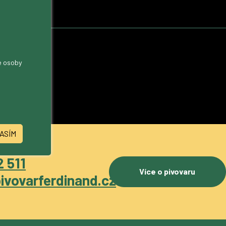
me osoby
ASÍM
 511
Více o pivovaru
ivovarferdinand.cz