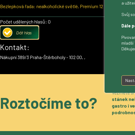
a užite
Bezlepková řada: nealkoholické světlé, Premium 12 %, polotmavé S
Svůj so
Počet udělených hlasů: 0
Dále p
Pivovar
mladší 
Kontakt:
Děkuje
Nákupní 389/3 Praha-Štěrboholy - 102 00, ,
Nast
Vezměte si
Roztočíme to?
stánek ne
gastro i 
podrobnos