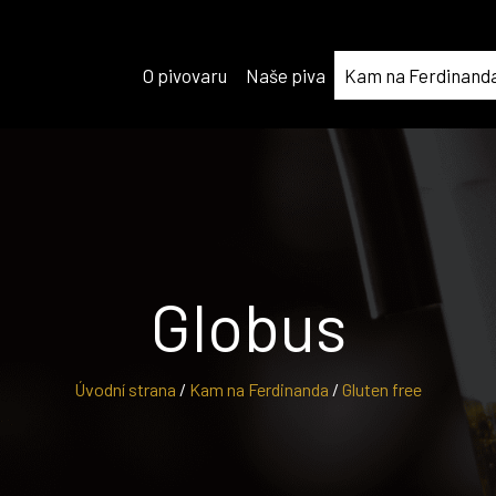
O pivovaru
Naše piva
Kam na Ferdinand
Globus
Úvodní strana
/
Kam na Ferdinanda
/
Gluten free