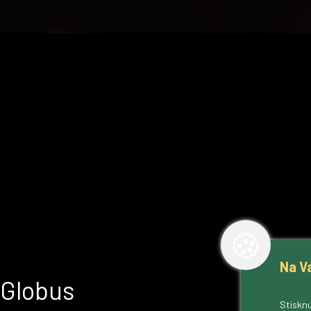
🍪
Na V
Globus
Stisknu