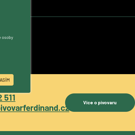
me osoby
ASÍM
 511
Více o pivovaru
ivovarferdinand.cz