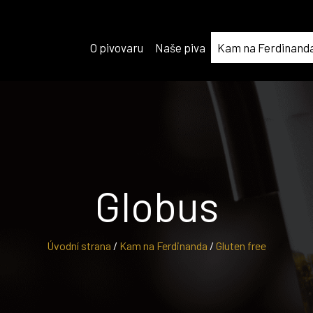
O pivovaru
Naše piva
Kam na Ferdinand
Globus
Úvodní strana
/
Kam na Ferdinanda
/
Gluten free