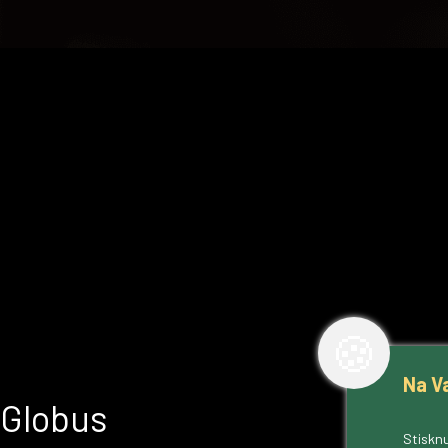
🍪
Na V
Globus
Stisknu