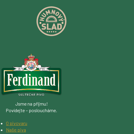
Jsme na příjmu!
Povídejte – posloucháme.
O pivovaru
Naše piva