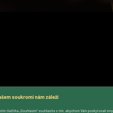
ašem soukromí nám záleží
tím tlačítka „Souhlasím“ souhlasíte s tím, abychom Vám poskytovali sm