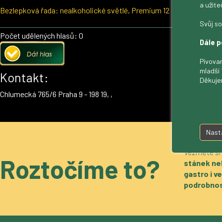
a užite
Bezlepková řada: nealkoholické světlé, Premium 12 %, polotmavé S
Svůj so
Počet udělených hlasů: 0
Dále p
Pivovar
mladší 
Kontakt:
Děkuje
Chlumecká 765/6 Praha 9 - 198 19, ,
Nast
Vezměte si
Roztočíme to?
stánek ne
gastro i 
podrobnos