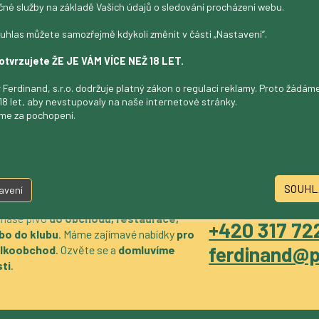
čné služby na základě Vašich údajů o sledování procházení webu.
edm kulí 13 %
uhlas můžete samozřejmě kdykoli změnit v části „Nastavení“.
otvrzujete ŽE JE VÁM VÍCE NEŽ 18 LET.
 Ferdinand, s.r.o. dodržuje platný zákon o regulaci reklamy. Proto žádá
18 let, aby nevstupovaly na naše internetové stránky.
me za pochopení.
SOUHL
avení
 naše pivo
do obchodu, restaurace,
+420 317 722
bo do klubu
. Máme zajímavé nabídky
pro
ferdinand@p
velkoobchod
. Ozvěte se a
domluvíme
ti
.