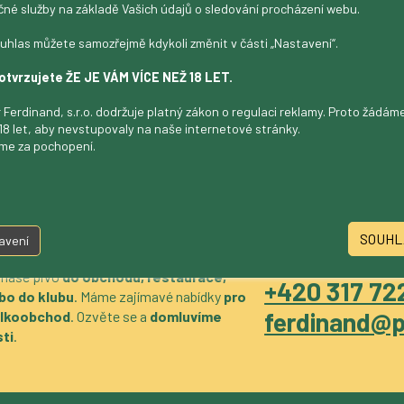
čné služby na základě Vašich údajů o sledování procházení webu.
m,
Instagram
uhlas můžete samozřejmě kdykoli změnit v části „Nastavení“.
otvrzujete ŽE JE VÁM VÍCE NEŽ 18 LET.
 Ferdinand, s.r.o. dodržuje platný zákon o regulaci reklamy. Proto žádá
18 let, aby nevstupovaly na naše internetové stránky.
me za pochopení.
SOUHL
avení
 naše pivo
do obchodu, restaurace,
+420 317 722
bo do klubu
. Máme zajímavé nabídky
pro
ferdinand@p
velkoobchod
. Ozvěte se a
domluvíme
ti
.