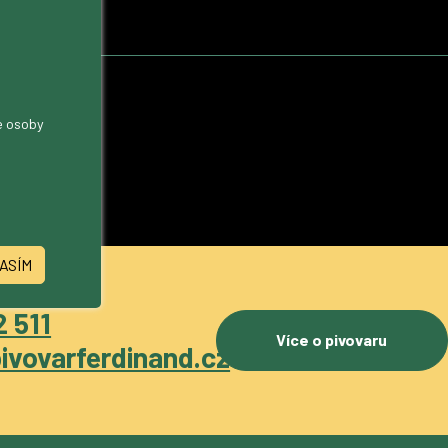
me osoby
ASÍM
 511
Více o pivovaru
ivovarferdinand.cz