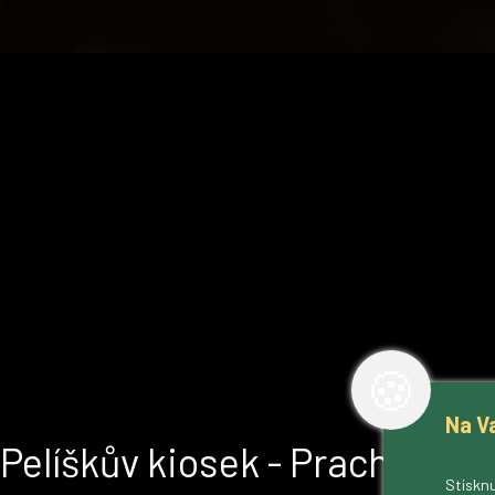
🍪
Na V
Pelíškův kiosek - Prachov
Stisknu