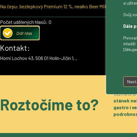
a užite
Na čepu: bezlepkový Premium 12 %, nealko Beer MIX s pomeranče
Svůj so
Počet udělených hlasů: 0
Dále p
Pivovar
mladší 
Kontakt:
Děkuje
Horní Lochov 43, 506 01 Holín-Jičín 1, ,
Nast
Vezměte si
Roztočíme to?
stánek ne
gastro i 
podrobnos