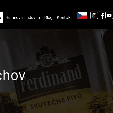
a
Humnová sladovna
Blog
Kontakt
chov