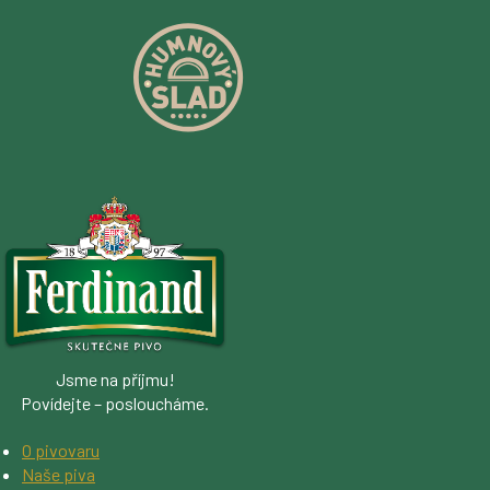
Jsme na příjmu!
Povídejte – posloucháme.
O pivovaru
Naše piva