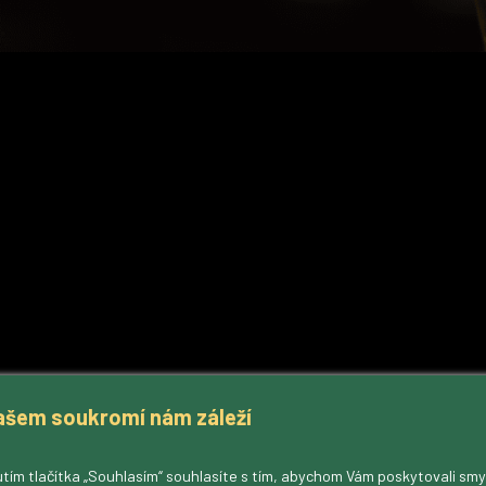
ašem soukromí nám záleží
tím tlačítka „Souhlasím“ souhlasíte s tím, abychom Vám poskytovali sm