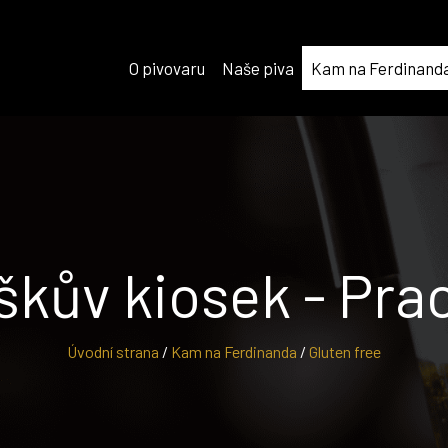
O pivovaru
Naše piva
Kam na Ferdinand
íškův kiosek - Pra
Úvodní strana
/
Kam na Ferdinanda
/
Gluten free