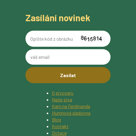
Zasílání novinek
Opište
kód
z
váš
obrázku
email
O pivovaru
Naše piva
Kam na Ferdinanda
Humnová sladovna
Blog
Kontakt
Dotace