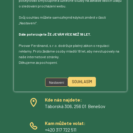
poskytovali smysluplné a užitečné služby na základě Vašich údajů
o sledování procházení webu.
Svůj souhlas můžete samozřejmě kdykoli změnit v části
„Nastavení“.
Dále potvrzujete ŽE JE VÁM VÍCE NEŽ 18 LET.
Pivovar Ferdinand, s.r.o. dodržuje platný zákon o regulaci
reklamy. Proto žádáme osoby mladší 18 let, aby nevstupovaly na
naše internetové stránky.
Jsme na příjmu!
Děkujeme za pochopení.
Povídejte – posloucháme.
Kontakt
SOUHLASÍM
Nastavení
Kde nás najdete:
Táborská 306, 256 01 Benešov
Kam můžete volat:
+420 317 722 511