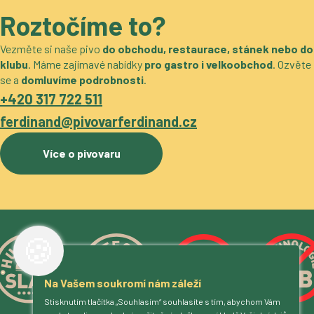
Roztočíme to?
Vezměte si naše pivo
do obchodu, restaurace, stánek nebo do
klubu
. Máme zajímavé nabídky
pro gastro i velkoobchod
. Ozvěte
se a
domluvíme podrobnosti
.
+420 317 722 511
ferdinand@pivovarferdinand.cz
Více o pivovaru
🍪
Na Vašem soukromí nám záleží
Stisknutím tlačítka „Souhlasím“ souhlasíte s tím, abychom Vám