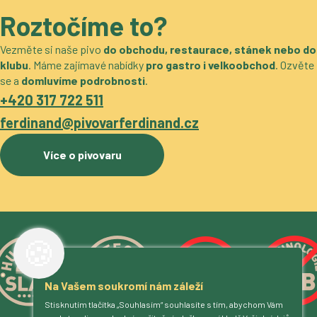
Roztočíme to?
Vezměte si naše pivo
do obchodu, restaurace, stánek nebo do
klubu
. Máme zajímavé nabídky
pro gastro i velkoobchod
. Ozvěte
se a
domluvíme podrobnosti
.
+420 317 722 511
ferdinand@pivovarferdinand.cz
Více o pivovaru
🍪
Na Vašem soukromí nám záleží
Stisknutím tlačítka „Souhlasím“ souhlasíte s tím, abychom Vám