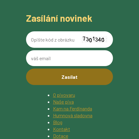
Zasílání novinek
Opište
kód
z
váš
obrázku
email
O pivovaru
Naše piva
Kam na Ferdinanda
Humnová sladovna
Blog
Kontakt
Dotace