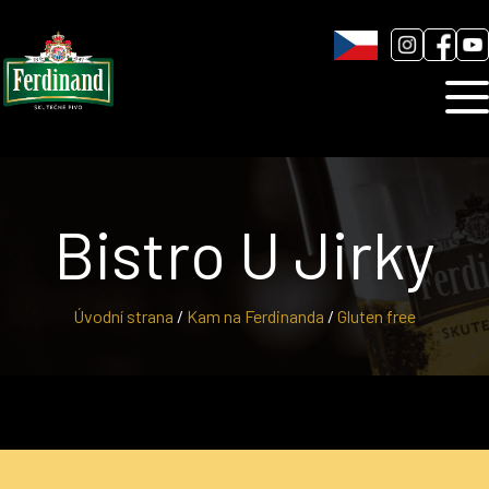
Humnová sladovna
Blog
Kontakt
Bistro U Jirky
Úvodní strana
/
Kam na Ferdinanda
/
Gluten free