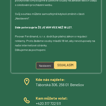
poskytovali smysluplné a užitečné služby na základě Vašich údajů
o sledování procházení webu.
Svůj souhlas můžete samozřejmě kdykoli změnit v části
„Nastavení“.
Dále potvrzujete ŽE JE VÁM VÍCE NEŽ 18 LET.
Pivovar Ferdinand, s.r.o. dodržuje platný zákon o regulaci
reklamy. Proto žádáme osoby mladší 18 let, aby nevstupovaly na
naše internetové stránky.
Jsme na příjmu!
Děkujeme za pochopení.
Povídejte – posloucháme.
Kontakt
SOUHLASÍM
Nastavení
Kde nás najdete:
Táborská 306, 256 01 Benešov
Kam můžete volat:
+420 317 722 511