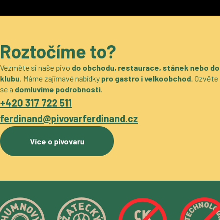
Roztočíme to?
Vezměte si naše pivo
do obchodu, restaurace, stánek nebo do
klubu
. Máme zajímavé nabídky
pro gastro i velkoobchod
. Ozvěte
se a
domluvíme podrobnosti
.
+420 317 722 511
ferdinand@pivovarferdinand.cz
Více o pivovaru