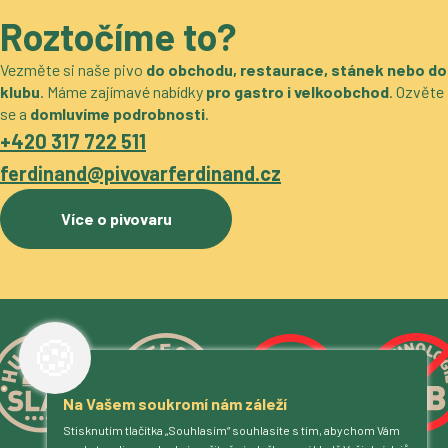
Roztočíme to?
Vezměte si naše pivo
do obchodu, restaurace, stánek nebo do
klubu
. Máme zajímavé nabídky
pro gastro i velkoobchod
. Ozvěte
se a
domluvíme podrobnosti
.
+420 317 722 511
ferdinand@pivovarferdinand.cz
Více o pivovaru
🍪
Na Vašem soukromí nám záleží
Stisknutím tlačítka „Souhlasím“ souhlasíte s tím, abychom Vám