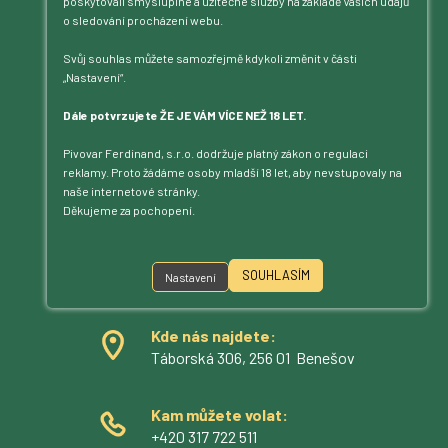
poskytovali smysluplné a užitečné služby na základě Vašich údajů
o sledování procházení webu.
Svůj souhlas můžete samozřejmě kdykoli změnit v části
„Nastavení“.
Dále potvrzujete ŽE JE VÁM VÍCE NEŽ 18 LET.
Pivovar Ferdinand, s.r.o. dodržuje platný zákon o regulaci
reklamy. Proto žádáme osoby mladší 18 let, aby nevstupovaly na
naše internetové stránky.
Jsme na příjmu!
Děkujeme za pochopení.
Povídejte – posloucháme.
Kontakt
SOUHLASÍM
Nastavení
Kde nás najdete:
Táborská 306, 256 01 Benešov
Kam můžete volat:
+420 317 722 511