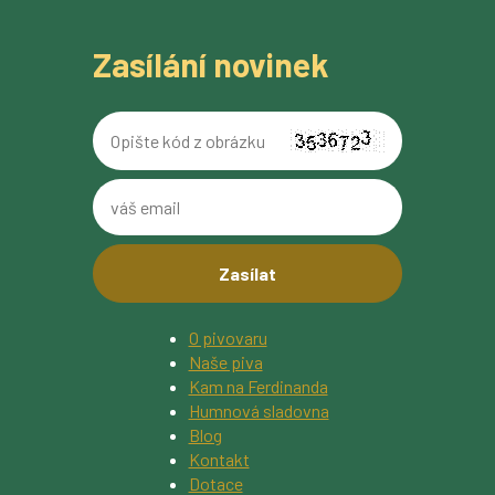
Zasílání novinek
Opište
kód
z
váš
obrázku
email
O pivovaru
Naše piva
Kam na Ferdinanda
Humnová sladovna
Blog
Kontakt
Dotace