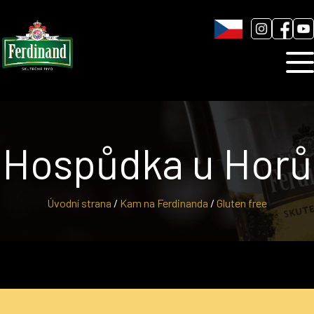
Humnová sladovna
Blog
Kontakt
Hospůdka u Horů
Úvodní strana
/
Kam na Ferdinanda
/
Gluten free