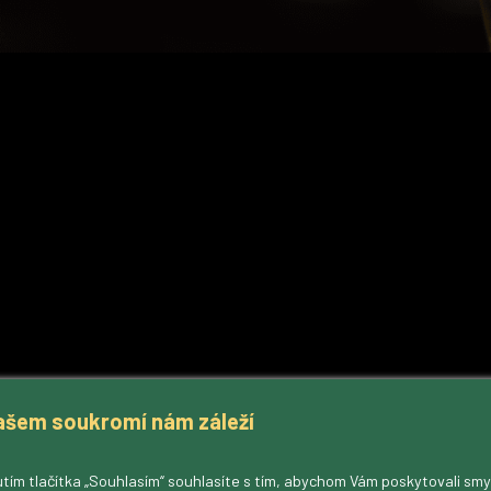
ašem soukromí nám záleží
tím tlačítka „Souhlasím“ souhlasíte s tím, abychom Vám poskytovali sm