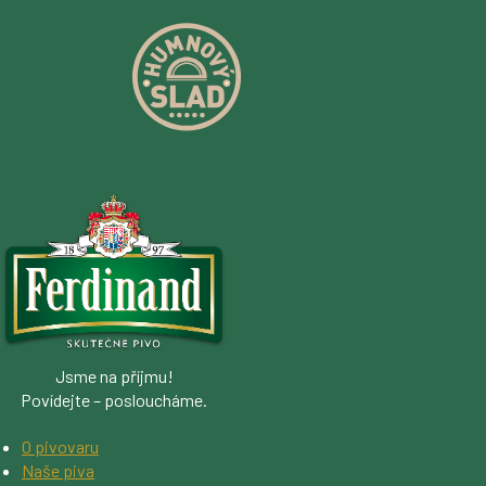
Jsme na příjmu!
Povídejte – posloucháme.
O pivovaru
Naše piva