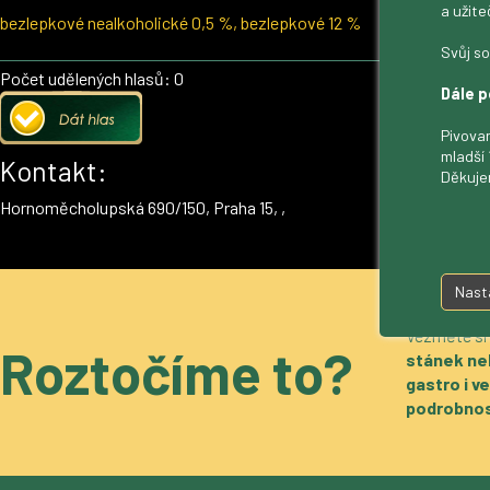
a užite
bezlepkové nealkoholické 0,5 %, bezlepkové 12 %
Svůj so
Počet udělených hlasů: 0
Dále p
Pivovar
mladší 
Kontakt:
Děkuje
Hornoměcholupská 690/150, Praha 15, ,
Nast
Vezměte si
Roztočíme to?
stánek ne
gastro i 
podrobnos