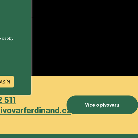
me osoby
ASÍM
 511
Více o pivovaru
ivovarferdinand.cz