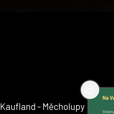
🍪
Na V
Kaufland - Měcholupy
Stisknu