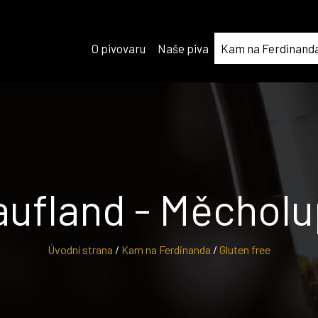
O pivovaru
Naše piva
Kam na Ferdinand
aufland - Měcholu
Úvodní strana
/
Kam na Ferdinanda
/
Gluten free