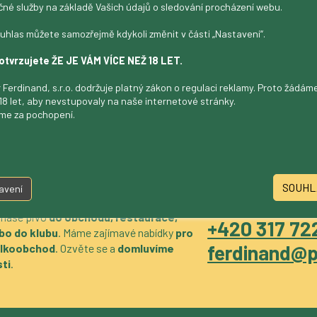
čné služby na základě Vašich údajů o sledování procházení webu.
uhlas můžete samozřejmě kdykoli změnit v části „Nastavení“.
otvrzujete ŽE JE VÁM VÍCE NEŽ 18 LET.
 Ferdinand, s.r.o. dodržuje platný zákon o regulaci reklamy. Proto žádá
18 let, aby nevstupovaly na naše internetové stránky.
me za pochopení.
SOUHL
avení
 naše pivo
do obchodu, restaurace,
+420 317 722
bo do klubu
. Máme zajímavé nabídky
pro
ferdinand@p
velkoobchod
. Ozvěte se a
domluvíme
ti
.