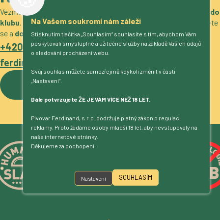
Vezměte si naše pivo
do obchodu, restaurace, stánek nebo do
Na Vašem soukromí nám záleží
klubu
. Máme zajímavé nabídky
pro gastro i velkoobchod
. Ozvěte
se a
domluvíme podrobnosti
.
Stisknutím tlačítka „Souhlasím“ souhlasíte s tím, abychom Vám
poskytovali smysluplné a užitečné služby na základě Vašich údajů
+420 317 722 511
o sledování procházení webu.
ferdinand@pivovarferdinand.cz
Svůj souhlas můžete samozřejmě kdykoli změnit v části
„Nastavení“.
Více o pivovaru
Dále potvrzujete ŽE JE VÁM VÍCE NEŽ 18 LET.
Pivovar Ferdinand, s.r.o. dodržuje platný zákon o regulaci
reklamy. Proto žádáme osoby mladší 18 let, aby nevstupovaly na
naše internetové stránky.
Děkujeme za pochopení.
SOUHLASÍM
Nastavení