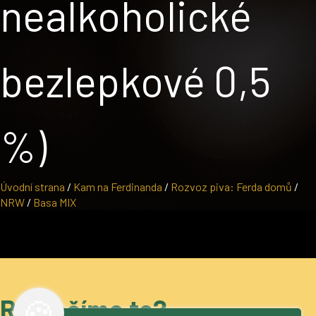
nealkoholické
bezlepkové 0,5
%)
Úvodní strana
/
Kam na Ferdinanda
/
Rozvoz piva: Ferda domů
/
NRW
/
Basa MIX
🍪
Roztočíme to?