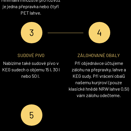
je jedna přepravka nebo čtyři
PET lahve.
SUDOVÉ PIVO
ZÁLOHOVANÉ OBALY
Nabízíme také sudové pivo v
Při objednávce účtujeme
KEG sudech o objemu 15 l, 30 l
zálohu na přepravky, lahve a
nebo 50 l.
KEG sudy. Při vrácení obalů
našemu kurýrovi (pouze
klasické hnědé NRW lahve 0,5l)
vám zálohu odečteme.