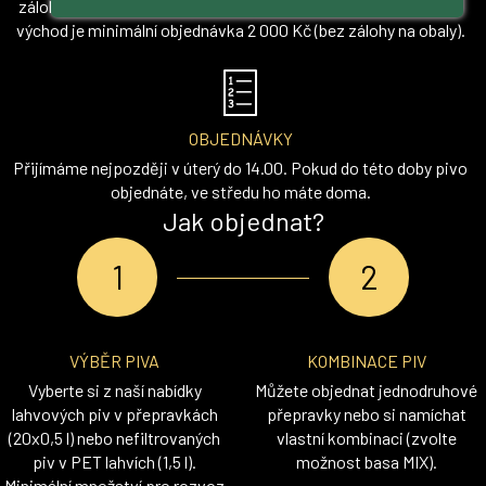
zálohy na obaly). Pro rozvoz v okresech Praha-západ a Praha-
východ je minimální objednávka 2 000 Kč (bez zálohy na obaly).
OBJEDNÁVKY
Přijímáme nejpozději v úterý do 14.00. Pokud do této doby pivo
objednáte, ve středu ho máte doma.
Jak objednat?
VÝBĚR PIVA
KOMBINACE PIV
Vyberte si z naší nabídky
Můžete objednat jednodruhové
lahvových piv v přepravkách
přepravky nebo si namíchat
(20x0,5 l) nebo nefiltrovaných
vlastní kombinaci (zvolte
piv v PET lahvích (1,5 l).
možnost basa MIX).
Minimální množství pro rozvoz