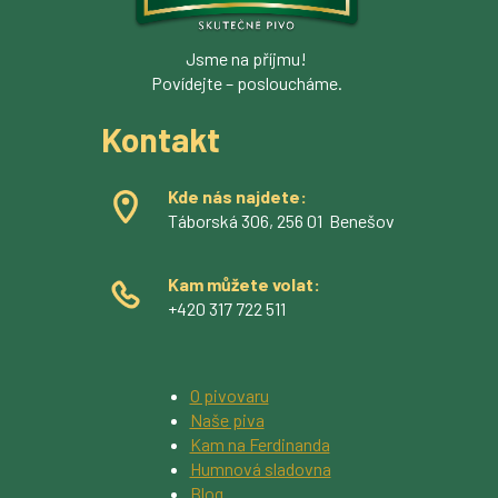
Jsme na příjmu!
Povídejte – posloucháme.
Kontakt
Kde nás najdete:
Táborská 306, 256 01 Benešov
Kam můžete volat:
+420 317 722 511
O pivovaru
Naše piva
Kam na Ferdinanda
Humnová sladovna
Blog