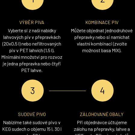
VÝBĚR PIVA
KOMBINACE PIV
Vyberte si z naší nabídky
Můžete objednat jednodruhové
lahvových piv v přepravkách
přepravky nebo si namíchat
(20x0,5 l) nebo nefiltrovaných
vlastní kombinaci (zvolte
piv v PET lahvích (1,5 l).
možnost basa MIX).
Minimální množství pro rozvoz
je jedna přepravka nebo čtyři
PET lahve.
SUDOVÉ PIVO
ZÁLOHOVANÉ OBALY
Nabízíme také sudové pivo v
Při objednávce účtujeme
KEG sudech o objemu 15 l, 30 l
zálohu na přepravky, lahve a