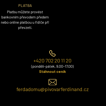
PLATBA
Platbu můžete provést
bankovním převodem předem
nebo online platbou u řidiče při
převzetí.
+420 702 20 11 20
(pondělí–pátek, 9.00–17.00)
Stáhnout ceník
ferdadomu@pivovarferdinand.cz