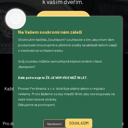
k vašim dveřím.
🍪
Objednat hned
Na Vašem soukromí nám záleží
Stisknutím tlačítka „Souhlasím“ souhlasíte s tím, abychom Vám
poskytovali smysluplné a užitečné služby na základě Vašich údajů
o sledování procházení webu.
Jak služba funguje?
Svůj souhlas můžete samozřejmě kdykoli změnit v části
„Nastavení“.
Dále potvrzujete ŽE JE VÁM VÍCE NEŽ 18 LET.
PRAVIDELNÉ ZÁVOZY
Každou středu (mimo svátky) rozvážíme pivo po Praze a okolí.
Pivovar Ferdinand, s.r.o. dodržuje platný zákon o regulaci
reklamy. Proto žádáme osoby mladší 18 let, aby nevstupovaly na
naše internetové stránky.
Děkujeme za pochopení.
MINIMÁLNÍ OBJEDNÁVKA
Pro dopravu zdarma prosím nakupte za minimálně 1 000 Kč (bez
SOUHLASÍM
Nastavení