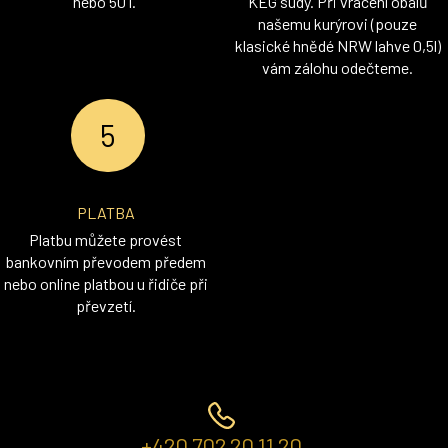
nebo 50 l.
KEG sudy. Při vrácení obalů
našemu kurýrovi (pouze
klasické hnědé NRW lahve 0,5l)
vám zálohu odečteme.
PLATBA
Platbu můžete provést
bankovním převodem předem
nebo online platbou u řidiče při
převzetí.
+420 702 20 11 20