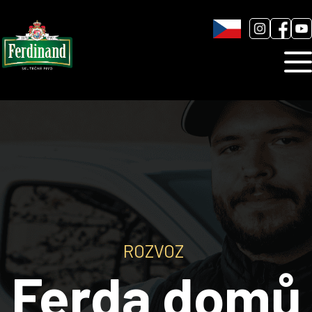
Humnová sladovna
Blog
Kontakt
ROZVOZ
Ferda domů