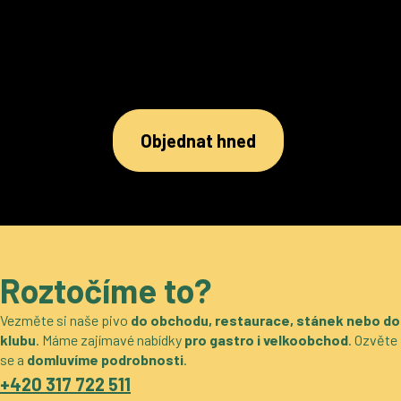
Objednat hned
Roztočíme to?
Vezměte si naše pivo
do obchodu, restaurace, stánek nebo do
klubu
. Máme zajímavé nabídky
pro gastro i velkoobchod
. Ozvěte
se a
domluvíme podrobnosti
.
+420 317 722 511