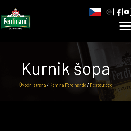
Humnová sladovna
Blog
Kontakt
Kurnik šopa
Úvodní strana
/
Kam na Ferdinanda
/
Restaurace