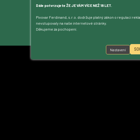
Kontakt
Dále potvrzujete ŽE JE VÁM VÍCE NEŽ 18 LET.
Dotace
Pivovar Ferdinand, s.r.o. dodržuje platný zákon o regulaci rek
Ke stažení
nevstupovaly na naše internetové stránky.
Přístupnost
Děkujeme za pochopení.
Nastavení cookies
SO
Nastavení