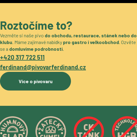
Roztočíme to?
Vezměte si naše pivo
do obchodu, restaurace, stánek nebo do
klubu
. Máme zajímavé nabídky
pro gastro i velkoobchod
. Ozvěte
se a
domluvíme podrobnosti
.
+420 317 722 511
ferdinand@pivovarferdinand.cz
Více o pivovaru