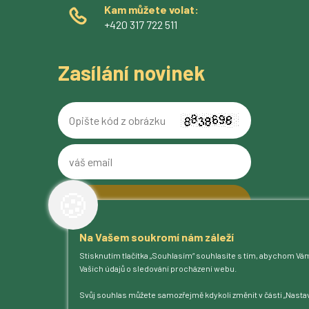
Kam můžete volat:
+420 317 722 511
Zasílání novinek
Opište
kód
z
váš
obrázku
email
🍪
Na Vašem soukromí nám záleží
O pivovaru
Stisknutím tlačítka „Souhlasím“ souhlasíte s tím, abychom Vá
Naše piva
Vašich údajů o sledování procházení webu.
Kam na Ferdinanda
Humnová sladovna
Svůj souhlas můžete samozřejmě kdykoli změnit v části „Nastav
Blog