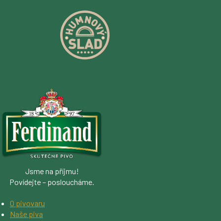
Jsme na příjmu!
Povídejte – posloucháme.
O pivovaru
Naše piva