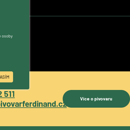
me osoby
ASÍM
 511
Více o pivovaru
ivovarferdinand.cz