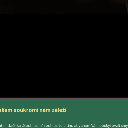
ašem soukromí nám záleží
tím tlačítka „Souhlasím“ souhlasíte s tím, abychom Vám poskytovali sm