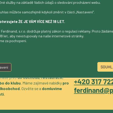
čné služby na základě Vašich údajů o sledování procházení webu.
uhlas můžete samozřejmě kdykoli změnit v části „Nastavení“.
otvrzujete ŽE JE VÁM VÍCE NEŽ 18 LET.
 Ferdinand, s.r.o. dodržuje platný zákon o regulaci reklamy. Proto žádá
18 let, aby nevstupovaly na naše internetové stránky.
me za pochopení.
SOUHL
avení
 naše pivo
do obchodu, restaurace,
+420 317 722
bo do klubu
. Máme zajímavé nabídky
pro
ferdinand@p
velkoobchod
. Ozvěte se a
domluvíme
ti
.