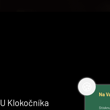
🍪
Na V
U Klokočníka
Stisknu