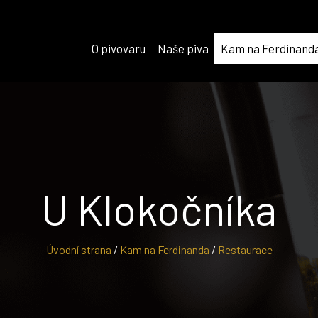
O pivovaru
Naše piva
Kam na Ferdinand
U Klokočníka
Úvodní strana
/
Kam na Ferdinanda
/
Restaurace