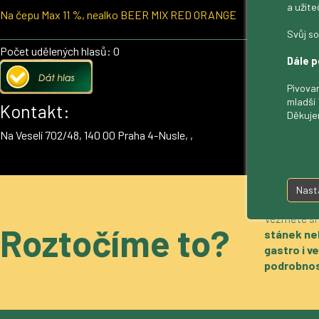
a užite
Na čepu Max 11 %, nealko BEER MIX RED ORANGE
Svůj so
Počet udělených hlasů: 0
Dále p
Pivovar
mladší 
Kontakt:
Děkuje
Na Veselí 702/48, 140 00 Praha 4-Nusle, ,
Nast
Vezměte si
Roztočíme to?
stánek ne
gastro i 
podrobnos