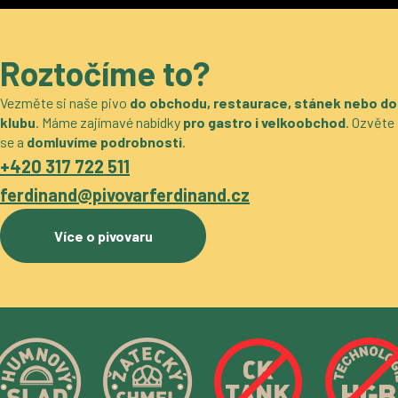
Roztočíme to?
Vezměte si naše pivo
do obchodu, restaurace, stánek nebo do
klubu
. Máme zajímavé nabídky
pro gastro i velkoobchod
. Ozvěte
se a
domluvíme podrobnosti
.
+420 317 722 511
ferdinand@pivovarferdinand.cz
Více o pivovaru