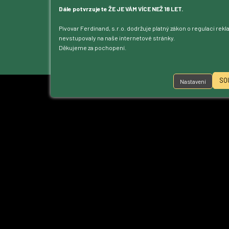
Kontakt
Dále potvrzujete ŽE JE VÁM VÍCE NEŽ 18 LET.
Dotace
Pivovar Ferdinand, s.r.o. dodržuje platný zákon o regulaci rek
Ke stažení
nevstupovaly na naše internetové stránky.
Přístupnost
Děkujeme za pochopení.
Nastavení cookies
SO
Nastavení