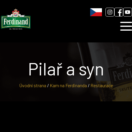
Humnová sladovna
Blog
Kontakt
Pilař a syn
Úvodní strana
/
Kam na Ferdinanda
/
Restaurace