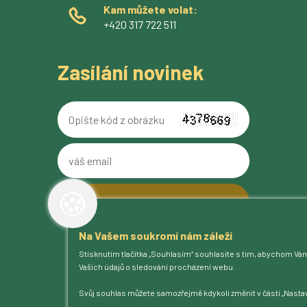
Kam můžete volat:
+420 317 722 511
Zasílání novinek
Opište
kód
z
váš
obrázku
email
🍪
Na Vašem soukromí nám záleží
O pivovaru
Stisknutím tlačítka „Souhlasím“ souhlasíte s tím, abychom Vá
Naše piva
Vašich údajů o sledování procházení webu.
Kam na Ferdinanda
Humnová sladovna
Svůj souhlas můžete samozřejmě kdykoli změnit v části „Nastav
Blog