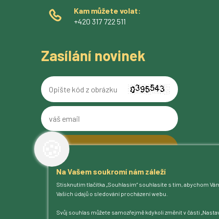
Kam můžete volat:
+420 317 722 511
Zasílání novinek
Opište
kód
z
váš
obrázku
email
🍪
Na Vašem soukromí nám záleží
O pivovaru
Stisknutím tlačítka „Souhlasím“ souhlasíte s tím, abychom Vá
Naše piva
Vašich údajů o sledování procházení webu.
Kam na Ferdinanda
Humnová sladovna
Svůj souhlas můžete samozřejmě kdykoli změnit v části „Nastav