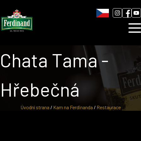
Humnová sladovna
Blog
Kontakt
Chata Tama -
Hřebečná
Úvodní strana
/
Kam na Ferdinanda
/
Restaurace