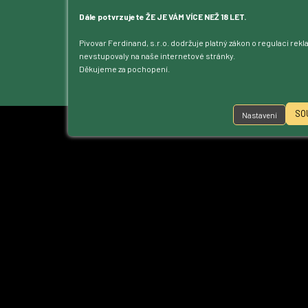
Blog
Kontakt
Dále potvrzujete ŽE JE VÁM VÍCE NEŽ 18 LET.
Dotace
Pivovar Ferdinand, s.r.o. dodržuje platný zákon o regulaci rek
Ke stažení
nevstupovaly na naše internetové stránky.
Přístupnost
Děkujeme za pochopení.
Nastavení cookies
SO
Nastavení