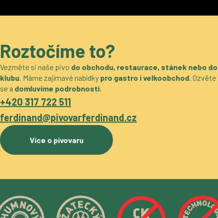
Roztočíme to?
Vezměte si naše pivo
do obchodu, restaurace, stánek nebo do
klubu
. Máme zajímavé nabídky
pro gastro i velkoobchod
. Ozvěte
se a
domluvíme podrobnosti
.
+420 317 722 511
ferdinand@pivovarferdinand.cz
Více o pivovaru