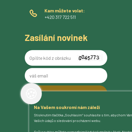
Kam můžete volat:
+420 317 722 511
Zasílání novinek
Opište
kód
z
váš
obrázku
email
🍪
Na Vašem soukromí nám záleží
O pivovaru
Stisknutím tlačítka „Souhlasím“ souhlasíte s tím, abychom Vá
Naše piva
Vašich údajů o sledování procházení webu.
Kam na Ferdinanda
Humnová sladovna
Svůj souhlas můžete samozřejmě kdykoli změnit v části „Nastav