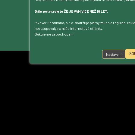
Blog
Kontakt
Dále potvrzujete ŽE JE VÁM VÍCE NEŽ 18 LET.
Dotace
Pivovar Ferdinand, s.r.o. dodržuje platný zákon o regulaci rek
Ke stažení
nevstupovaly na naše internetové stránky.
Přístupnost
Děkujeme za pochopení.
Nastavení cookies
SO
Nastavení