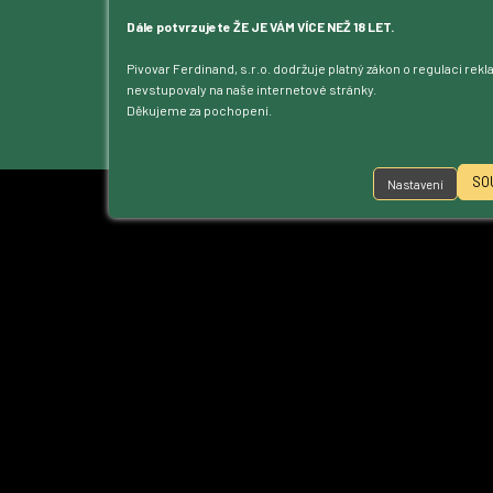
Blog
Kontakt
Dále potvrzujete ŽE JE VÁM VÍCE NEŽ 18 LET.
Dotace
Pivovar Ferdinand, s.r.o. dodržuje platný zákon o regulaci rek
Ke stažení
nevstupovaly na naše internetové stránky.
Přístupnost
Děkujeme za pochopení.
Nastavení cookies
SO
Nastavení