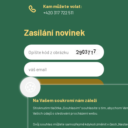
Kam můžete volat:
+420 317 722 511
Zasílání novinek
Opište
kód
z
váš
obrázku
email
🍪
Na Vašem soukromí nám záleží
O pivovaru
Stisknutím tlačítka „Souhlasím“ souhlasíte s tím, abychom Vá
Naše piva
Vašich údajů o sledování procházení webu.
Kam na Ferdinanda
Humnová sladovna
Svůj souhlas můžete samozřejmě kdykoli změnit v části „Nastav