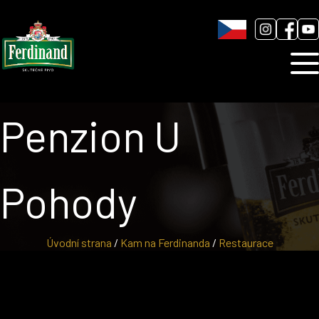
Humnová sladovna
Blog
Kontakt
Penzion U
Pohody
Úvodní strana
/
Kam na Ferdinanda
/
Restaurace