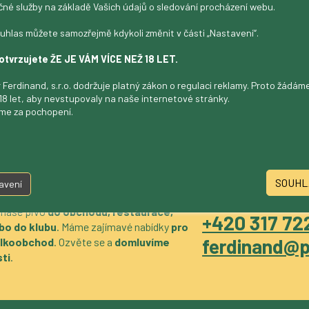
čné služby na základě Vašich údajů o sledování procházení webu.
kura.com
uhlas můžete samozřejmě kdykoli změnit v části „Nastavení“.
otvrzujete ŽE JE VÁM VÍCE NEŽ 18 LET.
 Ferdinand, s.r.o. dodržuje platný zákon o regulaci reklamy. Proto žádá
18 let, aby nevstupovaly na naše internetové stránky.
me za pochopení.
SOUHL
avení
 naše pivo
do obchodu, restaurace,
+420 317 722
bo do klubu
. Máme zajímavé nabídky
pro
ferdinand@p
velkoobchod
. Ozvěte se a
domluvíme
ti
.