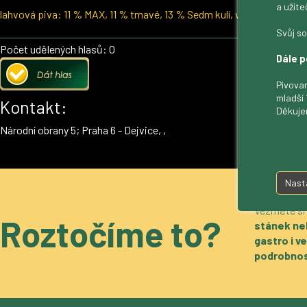
a užite
lahvová piva: 11 % MAX, 11 % tmavé, 13 % Sedm kulí, www.hostelda
Svůj so
Počet udělených hlasů: 0
Dále p
Pivovar
mladší 
Kontakt:
Děkuje
Národní obrany 5; Praha 6 - Dejvice, ,
Nast
Vezměte si
Roztočíme to?
stánek ne
gastro i 
podrobnos