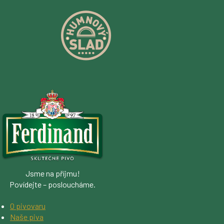
Jsme na příjmu!
Povídejte – posloucháme.
O pivovaru
Naše piva