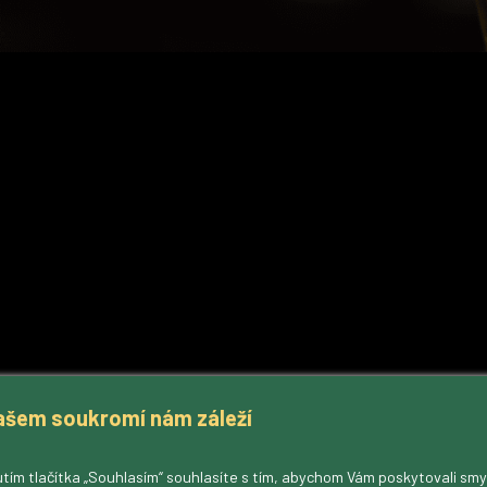
ašem soukromí nám záleží
tím tlačítka „Souhlasím“ souhlasíte s tím, abychom Vám poskytovali sm