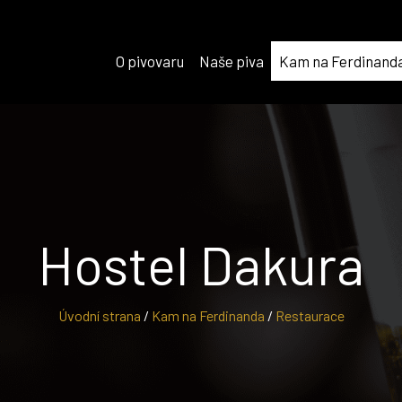
O pivovaru
Naše piva
Kam na Ferdinand
Hostel Dakura
Úvodní strana
/
Kam na Ferdinanda
/
Restaurace