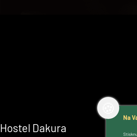
🍪
Na V
Hostel Dakura
Stisknu