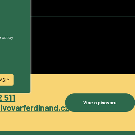
me osoby
ASÍM
 511
Více o pivovaru
ivovarferdinand.cz