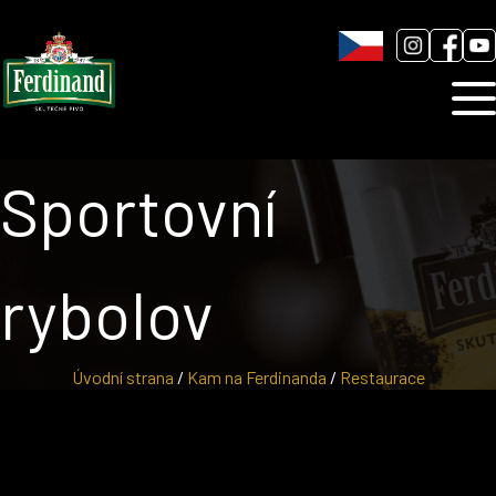
Humnová sladovna
Blog
Kontakt
Sportovní
rybolov
Úvodní strana
/
Kam na Ferdinanda
/
Restaurace