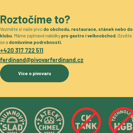
Roztočíme to?
Vezměte si naše pivo
do obchodu, restaurace, stánek nebo do
klubu
. Máme zajímavé nabídky
pro gastro i velkoobchod
. Ozvěte
se a
domluvíme podrobnosti
.
+420 317 722 511
ferdinand@pivovarferdinand.cz
Více o pivovaru