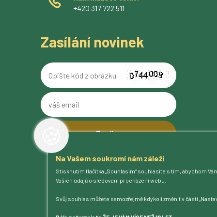
+420 317 722 511
Zasílání novinek
Opište
kód
z
váš
obrázku
email
🍪
Na Vašem soukromí nám záleží
O pivovaru
Stisknutím tlačítka „Souhlasím“ souhlasíte s tím, abychom Vá
Naše piva
Vašich údajů o sledování procházení webu.
Kam na Ferdinanda
Humnová sladovna
Svůj souhlas můžete samozřejmě kdykoli změnit v části „Nastav
Blog
Kontakt
Dále potvrzujete ŽE JE VÁM VÍCE NEŽ 18 LET.