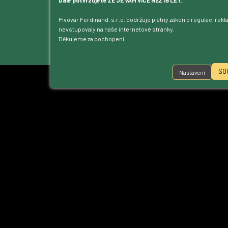
Dotace
Ke stažení
Pivovar Ferdinand, s.r.o. dodržuje platný zákon o regulaci rek
nevstupovaly na naše internetové stránky.
Přístupnost
Děkujeme za pochopení.
Nastavení cookies
SO
Nastavení