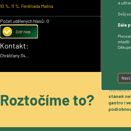
a užite
10 %, 11 %. Ferdináda Malina
Svůj so
Počet udělených hlasů: 0
Dále p
Pivovar
mladší 
Kontakt:
Děkuje
Chrášťany 34, ,
Nast
Vezměte si
Roztočíme to?
stánek ne
gastro i 
podrobnos