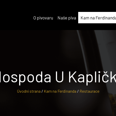
O pivovaru
Naše piva
Kam na Ferdinand
ospoda U Kaplič
Úvodní strana
/
Kam na Ferdinanda
/
Restaurace