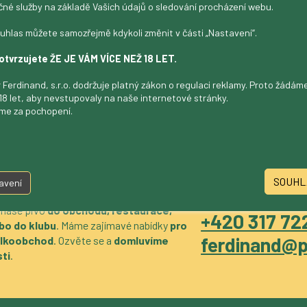
čné služby na základě Vašich údajů o sledování procházení webu.
uhlas můžete samozřejmě kdykoli změnit v části „Nastavení“.
otvrzujete ŽE JE VÁM VÍCE NEŽ 18 LET.
 Ferdinand, s.r.o. dodržuje platný zákon o regulaci reklamy. Proto žádá
18 let, aby nevstupovaly na naše internetové stránky.
me za pochopení.
SOUHL
avení
 naše pivo
do obchodu, restaurace,
+420 317 722
bo do klubu
. Máme zajímavé nabídky
pro
ferdinand@p
velkoobchod
. Ozvěte se a
domluvíme
ti
.