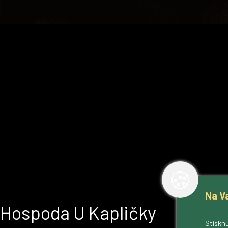
🍪
Na V
Hospoda U Kapličky
Stisknu