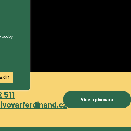
me osoby
ASÍM
 511
Více o pivovaru
ivovarferdinand.cz