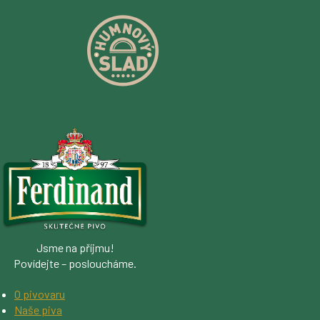
Jsme na příjmu!
Povídejte – posloucháme.
O pivovaru
Naše piva