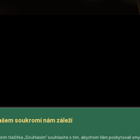
ašem soukromí nám záleží
tím tlačítka „Souhlasím“ souhlasíte s tím, abychom Vám poskytovali sm