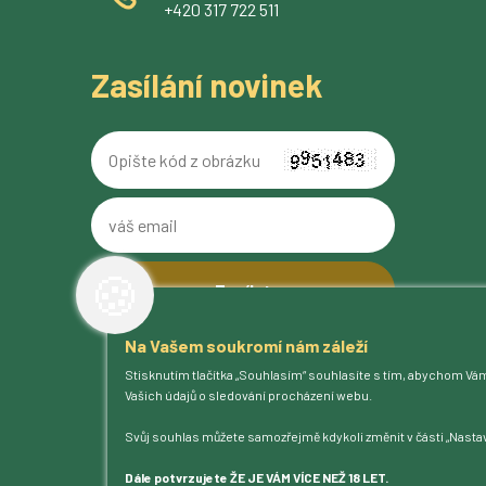
+420 317 722 511
Zasílání novinek
Opište
kód
z
váš
obrázku
email
🍪
Na Vašem soukromí nám záleží
O pivovaru
Stisknutím tlačítka „Souhlasím“ souhlasíte s tím, abychom Vá
Naše piva
Vašich údajů o sledování procházení webu.
Kam na Ferdinanda
Humnová sladovna
Svůj souhlas můžete samozřejmě kdykoli změnit v části „Nastav
Blog
Kontakt
Dále potvrzujete ŽE JE VÁM VÍCE NEŽ 18 LET.