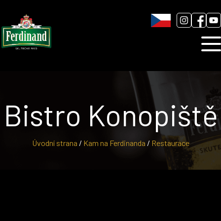
Humnová sladovna
Blog
Kontakt
Bistro Konopiště
Úvodní strana
/
Kam na Ferdinanda
/
Restaurace