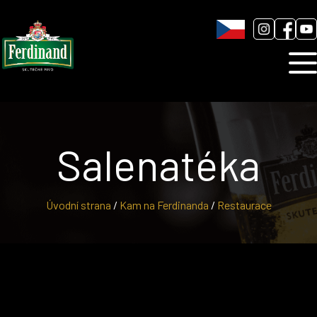
Humnová sladovna
Blog
Kontakt
Salenatéka
Úvodní strana
/
Kam na Ferdinanda
/
Restaurace