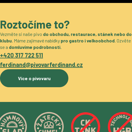
Roztočíme to?
Vezměte si naše pivo
do obchodu, restaurace, stánek nebo do
klubu
. Máme zajímavé nabídky
pro gastro i velkoobchod
. Ozvěte
se a
domluvíme podrobnosti
.
+420 317 722 511
ferdinand@pivovarferdinand.cz
Více o pivovaru