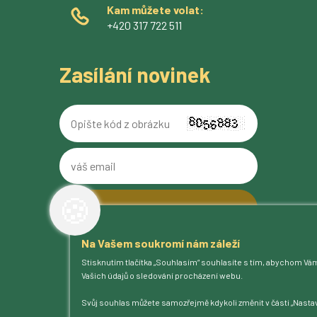
Kam můžete volat:
+420 317 722 511
Zasílání novinek
Opište
kód
z
váš
obrázku
email
🍪
Na Vašem soukromí nám záleží
O pivovaru
Stisknutím tlačítka „Souhlasím“ souhlasíte s tím, abychom Vá
Naše piva
Vašich údajů o sledování procházení webu.
Kam na Ferdinanda
Humnová sladovna
Svůj souhlas můžete samozřejmě kdykoli změnit v části „Nastav
Blog