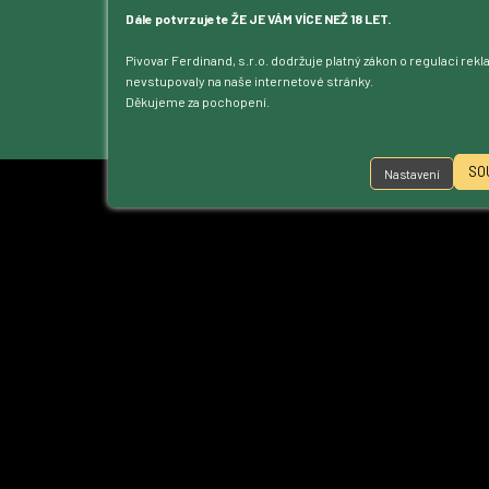
Kontakt
Dále potvrzujete ŽE JE VÁM VÍCE NEŽ 18 LET.
Dotace
Pivovar Ferdinand, s.r.o. dodržuje platný zákon o regulaci rek
Ke stažení
nevstupovaly na naše internetové stránky.
Přístupnost
Děkujeme za pochopení.
Nastavení cookies
SO
Nastavení