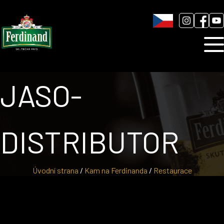
Humnová sladovna
Blog
Kontakt
JASO-
DISTRIBUTOR
Úvodní strana
/
Kam na Ferdinanda
/
Restaurace