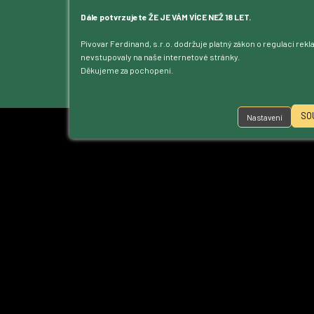
Blog
Kontakt
Dále potvrzujete ŽE JE VÁM VÍCE NEŽ 18 LET.
Dotace
Pivovar Ferdinand, s.r.o. dodržuje platný zákon o regulaci rek
Ke stažení
nevstupovaly na naše internetové stránky.
Přístupnost
Děkujeme za pochopení.
Nastavení cookies
SO
Nastavení