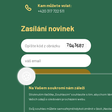
Kam můžete volat:
+420 317 722 511
Zasílání novinek
Opište
kód
z
váš
obrázku
email
🍪
Na Vašem soukromí nám záleží
O pivovaru
Stisknutím tlačítka „Souhlasím“ souhlasíte s tím, abychom Vá
Naše piva
Vašich údajů o sledování procházení webu.
Kam na Ferdinanda
Humnová sladovna
Svůj souhlas můžete samozřejmě kdykoli změnit v části „Nastav