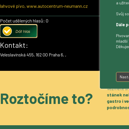
a užite
lahvové pivo, www.autocentrum-neumann.cz
Svůj so
Počet udělených hlasů: 0
Dále p
Pivovar
mladší 
Kontakt:
Děkuje
Veleslavínská 455, 162 00 Praha 6, ,
Nast
Vezměte si
Roztočíme to?
stánek ne
gastro i 
podrobnos