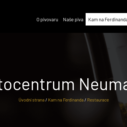
O pivovaru
Naše piva
Kam na Ferdinand
tocentrum Neum
Úvodní strana
/
Kam na Ferdinanda
/
Restaurace