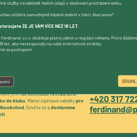
čné služby na základě Vašich údajů o sledování procházení webu.
uhlas můžete samozřejmě kdykoli změnit v části „Nastavení“.
otvrzujete ŽE JE VÁM VÍCE NEŽ 18 LET.
 Ferdinand, s.r.o. dodržuje platný zákon o regulaci reklamy. Proto žádá
18 let, aby nevstupovaly na naše internetové stránky.
me za pochopení.
SOUHL
avení
 naše pivo
do obchodu, restaurace,
+420 317 722
bo do klubu
. Máme zajímavé nabídky
pro
ferdinand@p
velkoobchod
. Ozvěte se a
domluvíme
ti
.