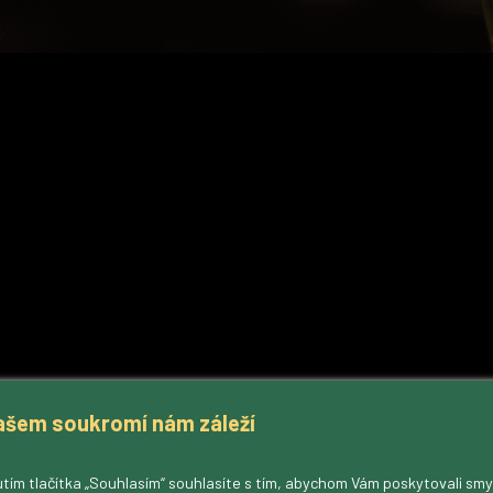
ašem soukromí nám záleží
tím tlačítka „Souhlasím“ souhlasíte s tím, abychom Vám poskytovali sm