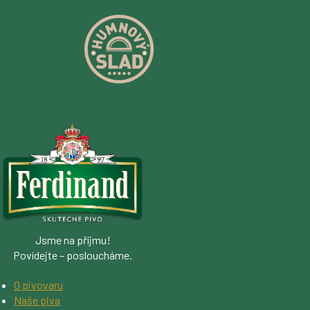
Jsme na příjmu!
Povídejte – posloucháme.
O pivovaru
Naše piva