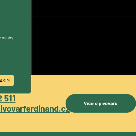
me osoby
ASÍM
 511
Více o pivovaru
ivovarferdinand.cz