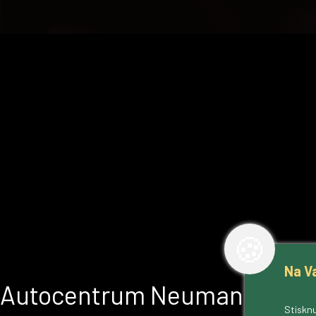
🍪
Na V
Autocentrum Neumann
Stisknu