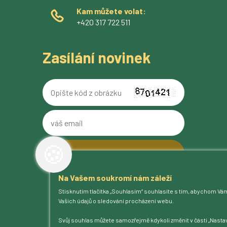
Kam můžete volat:
+420 317 722 511
Zasílání novinek
Opište
kód
z
váš
obrázku
email
🍪
Na Vašem soukromí nám záleží
O pivovaru
Stisknutím tlačítka „Souhlasím“ souhlasíte s tím, abychom Vá
Naše piva
Vašich údajů o sledování procházení webu.
Kam na Ferdinanda
Humnová sladovna
Svůj souhlas můžete samozřejmě kdykoli změnit v části „Nastav