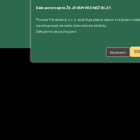
Blog
Kontakt
Dále potvrzujete ŽE JE VÁM VÍCE NEŽ 18 LET.
Dotace
Pivovar Ferdinand, s.r.o. dodržuje platný zákon o regulaci rek
Ke stažení
nevstupovaly na naše internetové stránky.
Přístupnost
Děkujeme za pochopení.
Nastavení cookies
SO
Nastavení