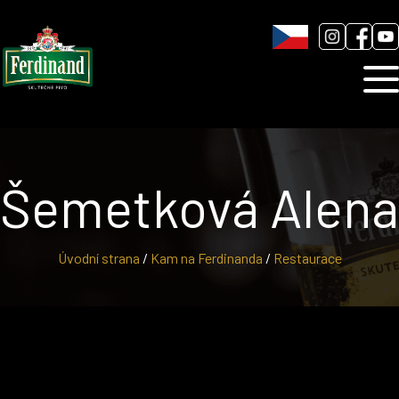
Humnová sladovna
Blog
Kontakt
Šemetková Alena
Úvodní strana
/
Kam na Ferdinanda
/
Restaurace