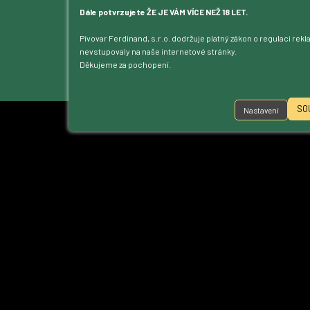
Kontakt
Dále potvrzujete ŽE JE VÁM VÍCE NEŽ 18 LET.
Dotace
Pivovar Ferdinand, s.r.o. dodržuje platný zákon o regulaci rek
Ke stažení
nevstupovaly na naše internetové stránky.
Přístupnost
Děkujeme za pochopení.
Nastavení cookies
SO
Nastavení