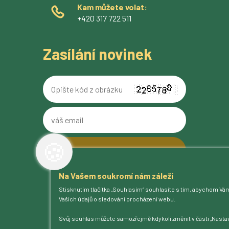
Kam můžete volat:
+420 317 722 511
Zasílání novinek
Opište
kód
z
váš
obrázku
email
🍪
Na Vašem soukromí nám záleží
O pivovaru
Stisknutím tlačítka „Souhlasím“ souhlasíte s tím, abychom Vá
Naše piva
Vašich údajů o sledování procházení webu.
Kam na Ferdinanda
Humnová sladovna
Svůj souhlas můžete samozřejmě kdykoli změnit v části „Nastav
Blog