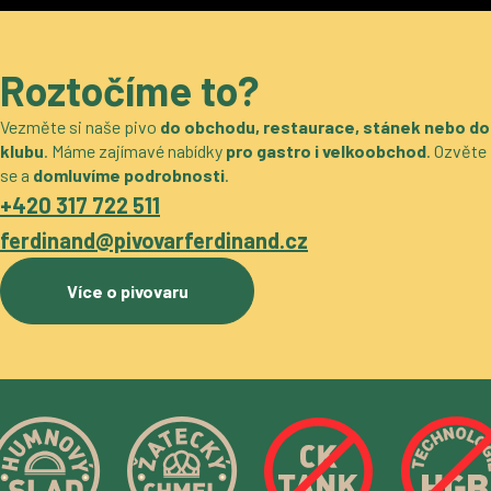
Roztočíme to?
Vezměte si naše pivo
do obchodu, restaurace, stánek nebo do
klubu
. Máme zajímavé nabídky
pro gastro i velkoobchod
. Ozvěte
se a
domluvíme podrobnosti
.
+420 317 722 511
ferdinand@pivovarferdinand.cz
Více o pivovaru